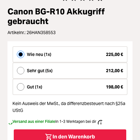
Loading...
Zubehör
Durchschnittliche Bewertung von 
Canon BG-R10 Akkugriff
Loading...
Licht & Studio
gebraucht
Loading...
Artikelnr.:
26HAN358553
Bildbearbeitung
Loading...
Ferngläser
Wie neu (1x)
225,00 €
Loading...
Sehr gut (5x)
212,00 €
Second Hand
Loading...
Gut (1x)
198,00 €
SALE
Loading...
Kein Ausweis der MwSt.,
da differenzbesteuert nach §25a
UStG
Versand aus einer Filiale
In 1-3 Werktagen bei dir
In den Warenkorb