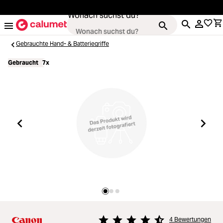
alt springen
Wonach suchst du?
Gebrauchte Hand- & Batteriegriffe
Gebraucht
7x
Kameras
Loading...
Objektive
Loading...
Video & Drohnen
Loading...
Stative & Gimbals
Loading...
Taschen
4 Bewertungen