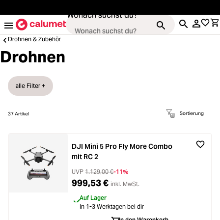
alt springen
Wonach suchst du?
Drohnen & Zubehör
Drohnen
Kameras
Loading...
alle Filter +
Objektive
Loading...
Sortierung
37
Artikel
Video & Drohnen
Loading...
DJI Mini 5 Pro Fly More Combo
mit RC 2
Stative & Gimbals
Loading...
UVP
1.129,00 €
-11%
999,53 €
inkl. MwSt.
Taschen
Loading...
Auf Lager
In 1-3 Werktagen bei dir
In den Warenkorb