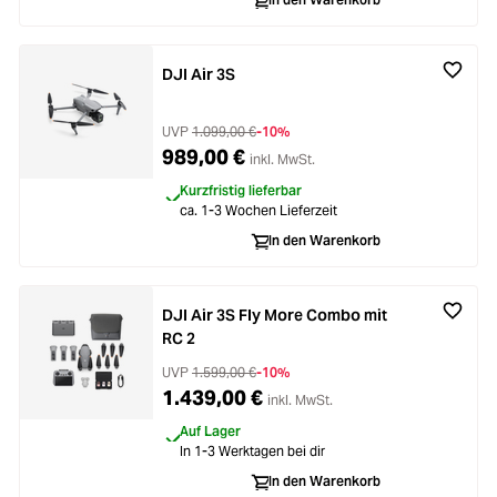
Zubehör
Loading...
Licht & Studio
Loading...
DJI Air 3S
Bildbearbeitung
Loading...
UVP
1.099,00 €
-10%
989,00 €
inkl. MwSt.
Ferngläser
Loading...
Kurzfristig lieferbar
ca. 1-3 Wochen Lieferzeit
In den Warenkorb
Second Hand
Loading...
SALE
DJI Air 3S Fly More Combo mit
Loading...
RC 2
UVP
1.599,00 €
-10%
1.439,00 €
inkl. MwSt.
Auf Lager
In 1-3 Werktagen bei dir
In den Warenkorb