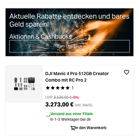
Aktuelle Rabatte entdecken und bares
Geld sparen!
Aktionen & Cashbacks
Zum Überblick
DJI Mavic 4 Pro 512GB Creator
Combo mit RC Pro 2
1
Durchschnittliche Bewertung von 5 von 5 Stern
UVP
3.539,00 €
-8%
3.273,00 €
inkl. MwSt.
Versand aus einer Filiale
In 1-3 Werktagen bei dir
In den Warenkorb