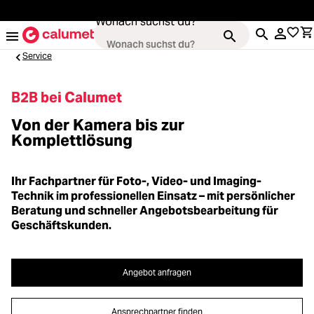
alt springen
Wonach suchst du?
Service
B2B bei Calumet
Kameras
Von der Kamera bis zur
Loading...
Komplettlösung
Objektive
Loading...
Ihr Fachpartner für Foto-, Video- und Imaging-
Video & Drohnen
Technik im professionellen Einsatz – mit persönlicher
Beratung und schneller Angebotsbearbeitung für
Loading...
Geschäftskunden.
Stative & Gimbals
Loading...
Taschen
Angebot anfragen
Loading...
Ansprechpartner finden