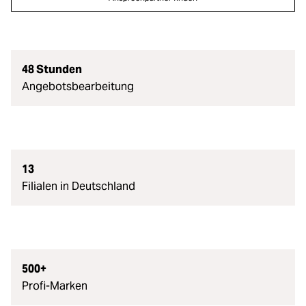
Zubehör
Loading...
Licht & Studio
Loading...
48 Stunden
Bildbearbeitung
Angebotsbearbeitung
Loading...
Ferngläser
Loading...
Second Hand
13
Loading...
Filialen in Deutschland
SALE
Loading...
500+
Profi-Marken