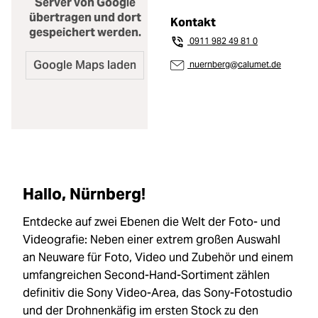
Zubehör
Loading...
Server von Google
übertragen und dort
Kontakt
gespeichert werden.
Licht & Studio
Loading...
0911 982 49 81 0
nuernberg@calumet.de
Bildbearbeitung
Loading...
Ferngläser
Loading...
Second Hand
Loading...
Hallo, Nürnberg!
SALE
Loading...
Entdecke auf zwei Ebenen die Welt der Foto- und
Videografie: Neben einer extrem großen Auswahl
an Neuware für Foto, Video und Zubehör und einem
umfangreichen Second-Hand-Sortiment zählen
definitiv die Sony Video-Area, das Sony-Fotostudio
und der Drohnenkäfig im ersten Stock zu den