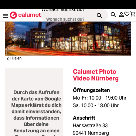
alt springen
Wonach suchst du?
Kameras
Loading...
Filialen
Objektive
Loading...
Calumet Photo
Video Nürnberg
Video & Drohnen
Loading...
Öffnungszeiten
Durch das Aufrufen
Mo-Fr: 10:00 - 19:00 Uhr
der Karte von Google
Stative & Gimbals
Loading...
Maps erklärst du dich
Sa: 10:00 - 18:00 Uhr
damit einverstanden,
Taschen
Anschrift
dass Informationen
Loading...
über deine
Hansastraße 33
Benutzung an einen
90441 Nürnberg