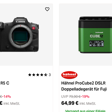
3
Durchschnittliche Bewertung von 4.6 von 5 Sternen
 R5 C
Hähnel ProCube2 DSLR
Doppelladegerät für Fuji
 €
-14%
UVP
79,90 €
-19%
€
64,99 €
inkl. MwSt.
inkl. MwSt.
Versand aus einer Filiale