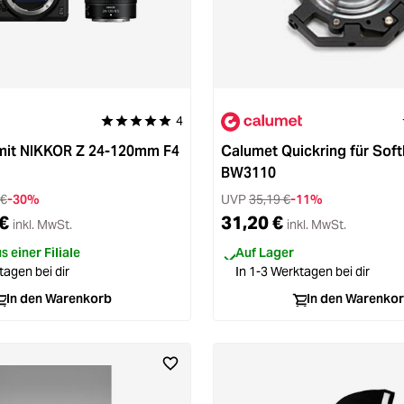
4
 von 5 Sternen
Durchschnittliche Bewertung von 5 von 5 Sternen
 mit NIKKOR Z 24-120mm F4
Calumet Quickring für Sof
BW3110
 €
-30%
UVP
35,19 €
-11%
€
31,20 €
inkl. MwSt.
inkl. MwSt.
 einer Filiale
Auf Lager
tagen bei dir
In 1-3 Werktagen bei dir
In den Warenkorb
In den Warenko