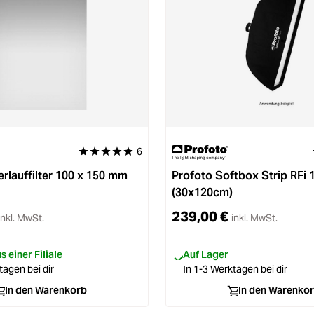
6
Durchschnittliche Bewertung von 5 von 5 Sternen
erlauffilter 100 x 150 mm
Profoto Softbox Strip RFi 
(30x120cm)
239,00 €
inkl. MwSt.
inkl. MwSt.
 einer Filiale
Auf Lager
tagen bei dir
In 1-3 Werktagen bei dir
In den Warenkorb
In den Warenko