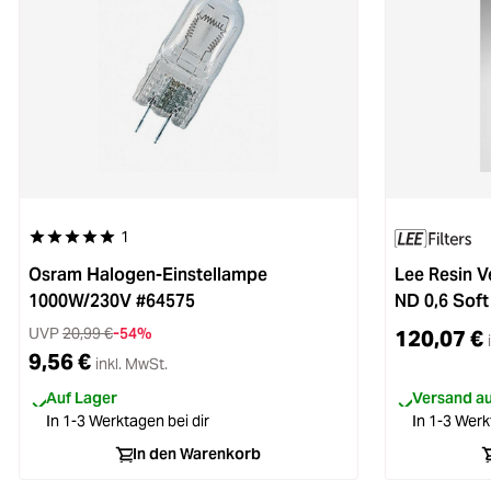
1
Durchschnittliche Bewertung von 5 von 5 Sternen
Osram Halogen-Einstellampe
Lee Resin V
1000W/230V #64575
ND 0,6 Soft
UVP
20,99 €
-54%
120,07 €
9,56 €
inkl. MwSt.
Auf Lager
Versand aus
In 1-3 Werktagen bei dir
In 1-3 Werk
In den Warenkorb