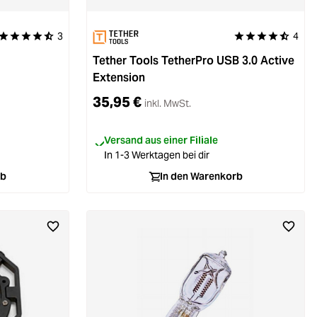
3
4
Durchschnittliche Bewertung von 4.6 von 5 Sternen
Durchschnittliche
Tether Tools TetherPro USB 3.0 Active
Extension
35,95 €
inkl. MwSt.
Versand aus einer Filiale
In 1-3 Werktagen bei dir
rb
In den Warenkorb