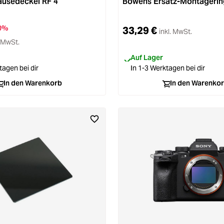
usedeckel RF 4
Bowens Ersatz-Montagering
0%
33,29 €
inkl. MwSt.
. MwSt.
Auf Lager
tagen bei dir
In 1-3 Werktagen bei dir
In den Warenkorb
In den Warenko