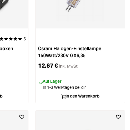
5
Durchschnittliche Bewertung von 5 von 5 Sternen
tboxen
Osram Halogen-Einstellampe
150Watt/230V GX6,35
12,67 €
inkl. MwSt.
Auf Lager
In 1-3 Werktagen bei dir
rb
In den Warenkorb