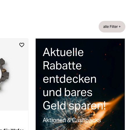
alle Filter +
Aktuelle
Rabatte
entdecken
und bares
Geld sparen!
Aktionen & Cashbacks
n 4.3 von 5 Sternen