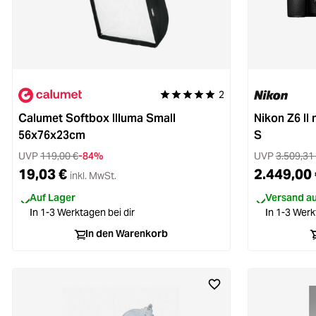
2
Durchschnittliche Bewertung von 5
Calumet Softbox Illuma Small
Nikon Z6 II
56x76x23cm
S
UVP
119,00 €
-84%
UVP
3.509,31
19,03 €
2.449,00 
inkl. MwSt.
Auf Lager
Versand aus
In 1-3 Werktagen bei dir
In 1-3 Werk
In den Warenkorb