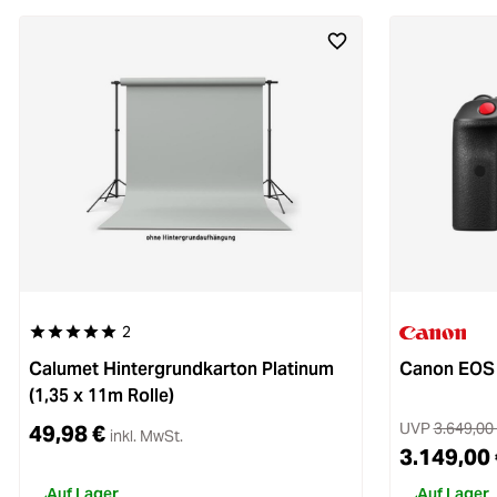
2
Durchschnittliche Bewertung von 5 von 5 Sternen
Calumet Hintergrundkarton Platinum
Canon EOS
(1,35 x 11m Rolle)
UVP
3.649,00
49,98 €
inkl. MwSt.
3.149,00 
Auf Lager
Auf Lager