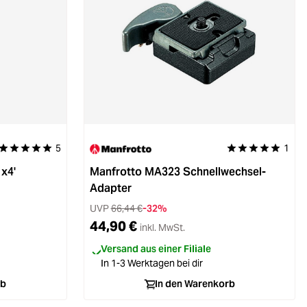
5
1
Durchschnittliche Bewertung von 5 von 5 Sternen
Durchschnittliche
1x4'
Manfrotto MA323 Schnellwechsel-
Adapter
UVP
66,44 €
-32%
44,90 €
inkl. MwSt.
Versand aus einer Filiale
In 1-3 Werktagen bei dir
rb
In den Warenkorb