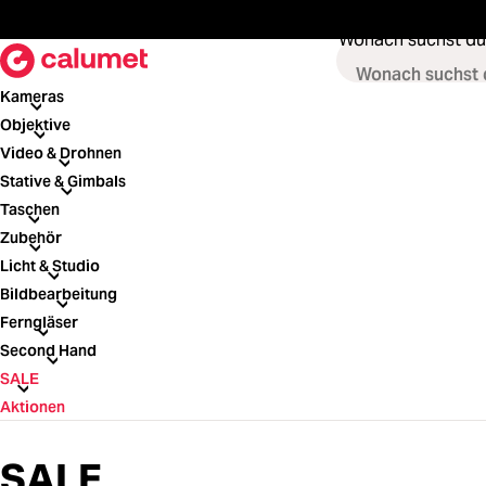
springen
Zur Hauptnavigation springen
Wonach suchst du
Kameras
Kameras
Objektive
Objektive
Video & Drohnen
Video & Drohnen
Stative & Gimbals
Stative & Gimbals
Taschen
Taschen
Zubehör
Zubehör
Licht & Studio
Licht & Studio
Bildbearbeitung
Bildbearbeitung
Ferngläser
Ferngläser
Second Hand
Second Hand
SALE
SALE
Aktionen
SALE