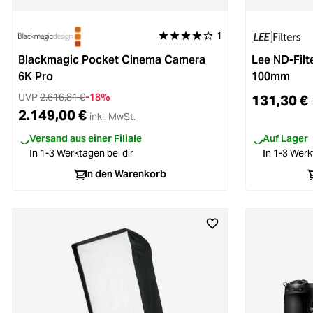
1
Durchschnittliche Bewertung von 4
Blackmagic Pocket Cinema Camera
Lee ND-Filt
6K Pro
100mm
UVP
2.616,81 €
-18%
131,30 €
2.149,00 €
inkl. MwSt.
Versand aus einer Filiale
Auf Lager
In 1-3 Werktagen bei dir
In 1-3 Werk
In den Warenkorb