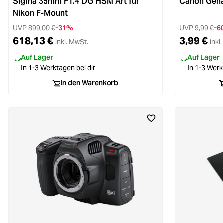
Sigma 35mm F1.4 DG HSM Art für
Canon Gehä
Nikon F-Mount
UVP
899,00 €
-31%
UVP
9,99 €
-6
618,13 €
3,99 €
inkl. MwSt.
inkl
Auf Lager
Auf Lager
In 1-3 Werktagen bei dir
In 1-3 Werk
In den Warenkorb