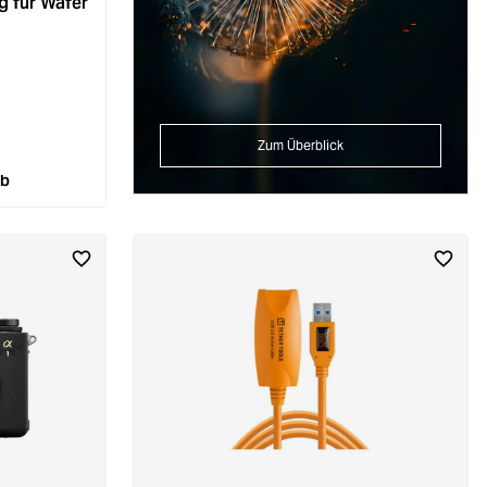
 für Wafer
Zum Überblick
rb