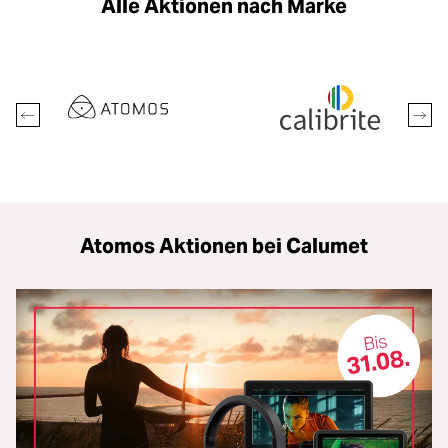
Zubehör
oading...
Alle Aktionen nach Marke
Licht & Studio
oading...
Bildbearbeitung
oading...
Ferngläser
oading...
Second Hand
oading...
Atomos Aktionen bei Calumet
SALE
oading...