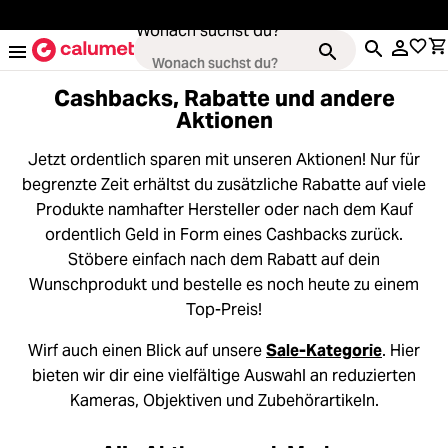
alt springen
Wonach suchst du?
Cashbacks, Rabatte und andere
Aktionen
Kameras
oading...
Jetzt ordentlich sparen mit unseren Aktionen! Nur für
begrenzte Zeit erhältst du zusätzliche Rabatte auf viele
Produkte namhafter Hersteller oder nach dem Kauf
Objektive
oading...
ordentlich Geld in Form eines Cashbacks zurück.
Stöbere einfach nach dem Rabatt auf dein
Video & Drohnen
oading...
Wunschprodukt und bestelle es noch heute zu einem
Top-Preis!
Stative & Gimbals
oading...
Wirf auch einen Blick auf unsere
Sale-Kategorie
. Hier
bieten wir dir eine vielfältige Auswahl an reduzierten
Taschen
oading...
Kameras, Objektiven und Zubehörartikeln.