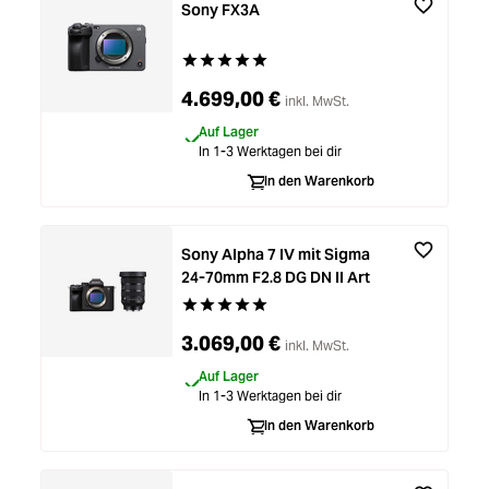
Zubehör
Sony FX3A
Loading...
Licht & Studio
Durchschnittliche Bewertung von 5 von 5 St
4.699,00 €
inkl. MwSt.
Loading...
Bildbearbeitung
Auf Lager
In 1-3 Werktagen bei dir
Loading...
In den Warenkorb
Ferngläser
Loading...
Second Hand
Sony Alpha 7 IV mit Sigma
24-70mm F2.8 DG DN II Art
Loading...
Durchschnittliche Bewertung von 5 von 5 St
SALE
3.069,00 €
inkl. MwSt.
Loading...
Auf Lager
In 1-3 Werktagen bei dir
In den Warenkorb