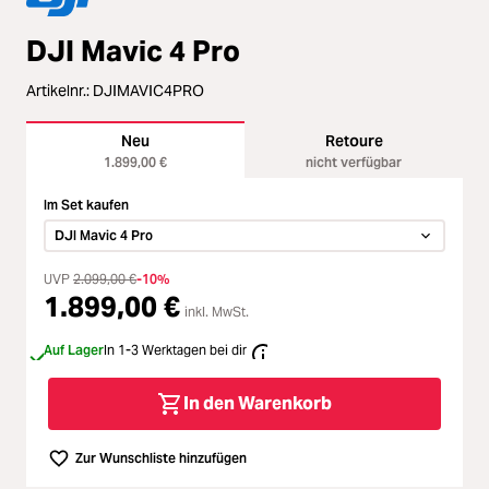
Zubehör
ading...
DJI Mavic 4 Pro
Licht & Studio
Artikelnr.:
DJIMAVIC4PRO
ading...
Bildbearbeitung
Neu
Retoure
ading...
1.899,00 €
nicht verfügbar
Ferngläser
Im Set kaufen
ading...
DJI Mavic 4 Pro
Second Hand
UVP
2.099,00 €
-10%
ading...
1.899,00 €
SALE
inkl. MwSt.
Auf Lager
In 1-3 Werktagen bei dir
ading...
In den Warenkorb
Zur Wunschliste hinzufügen