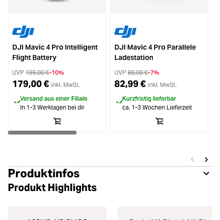
DJI Mavic 4 Pro Intelligent
DJI Mavic 4 Pro Parallele
D
Flight Battery
Ladestation
UVP
199,00 €
-10%
UVP
89,00 €
-7%
179,00 €
82,99 €
inkl. MwSt.
inkl. MwSt.
Versand aus einer Filiale
Kurzfristig lieferbar
In 1-3 Werktagen bei dir
ca. 1-3 Wochen Lieferzeit
Produktinfos
Produkt Highlights