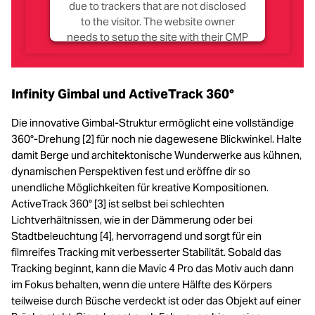
due to trackers that are not disclosed
to the visitor. The website owner
needs to setup the site with their CMP
to add this content to the list of
technologies used.
Infinity Gimbal und ActiveTrack 360°
Powered by
Usercentrics Consent
Management Platform
Die innovative Gimbal-Struktur ermöglicht eine vollständige
360°-Drehung [2] für noch nie dagewesene Blickwinkel. Halte
damit Berge und architektonische Wunderwerke aus kühnen,
dynamischen Perspektiven fest und eröffne dir so
unendliche Möglichkeiten für kreative Kompositionen.
ActiveTrack 360° [3] ist selbst bei schlechten
Lichtverhältnissen, wie in der Dämmerung oder bei
Stadtbeleuchtung [4], hervorragend und sorgt für ein
filmreifes Tracking mit verbesserter Stabilität. Sobald das
Tracking beginnt, kann die Mavic 4 Pro das Motiv auch dann
im Fokus behalten, wenn die untere Hälfte des Körpers
teilweise durch Büsche verdeckt ist oder das Objekt auf einer