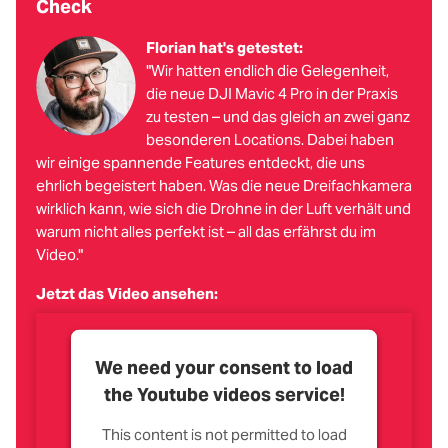
Check
Florian hat's getestet:
"Wir hatten endlich die Gelegenheit,
die neue DJI Mavic 4 Pro in der Praxis
zu testen – und das gleich an zwei ganz
besonderen Locations. Dabei haben
wir einige spannende Features entdeckt, die uns
ehrlich begeistert haben. Was die neue Dreifachkamera
wirklich kann, wie sich die Drohne in der Luft verhält und
warum nicht alles perfekt ist – all das erfährst du im
Video."
Jetzt das Video ansehen:
We need your consent to load
the Youtube videos service!
This content is not permitted to load