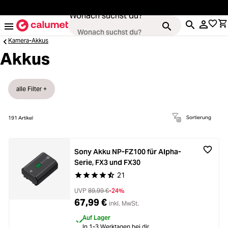
alt springen
Wonach suchst du?
Kamera-Akkus
Akkus
Kameras
alle Filter +
Loading...
Objektive
Sortierung
191
Artikel
Loading...
Video & Drohnen
Sony Akku NP-FZ100 für Alpha-
Loading...
Serie, FX3 und FX30
Stative & Gimbals
21
Durchschnittliche Bewertung von 4.8 von 5 Ste
Loading...
UVP
89,99 €
-24%
Taschen
67,99 €
inkl. MwSt.
Loading...
Auf Lager
In 1-3 Werktagen bei dir