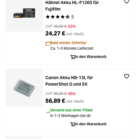
Hähnel Akku HL-F126S für
Fujifilm
5
Durchschnittliche Bewertung von 4.2 von 5 Ste
UVP
35,95 €
-32%
24,27 €
inkl. MwSt.
Bald wieder lieferbar
Ca. 1-3 Monate Lieferzeit
In den Warenkorb
Canon Akku NB-13L für
PowerShot G und SX
UVP
89,00 €
-36%
56,89 €
inkl. MwSt.
Versand aus einer Filiale
In 1-3 Werktagen bei dir
In den Warenkorb