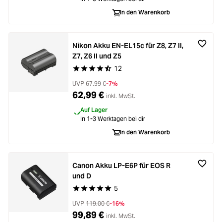
Zubehör
In den Warenkorb
Loading...
Licht & Studio
Nikon Akku EN-EL15c für Z8, Z7 II,
Loading...
Bildbearbeitung
Z7, Z6 II und Z5
12
Durchschnittliche Bewertung von 4.8 von 5 Ste
Loading...
Ferngläser
UVP
67,99 €
-7%
62,99 €
inkl. MwSt.
Loading...
Auf Lager
Second Hand
In 1-3 Werktagen bei dir
Loading...
In den Warenkorb
SALE
Loading...
Canon Akku LP-E6P für EOS R
und D
5
Durchschnittliche Bewertung von 5 von 5 Stern
UVP
119,00 €
-16%
99,89 €
inkl. MwSt.