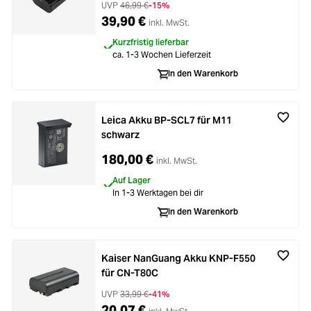
UVP
46,99 €
-15%
39,90 €
inkl. MwSt.
Kurzfristig lieferbar
ca. 1-3 Wochen Lieferzeit
In den Warenkorb
Leica Akku BP-SCL7 für M11
schwarz
180,00 €
inkl. MwSt.
Auf Lager
In 1-3 Werktagen bei dir
In den Warenkorb
Kaiser NanGuang Akku KNP-F550
für CN-T80C
UVP
33,99 €
-41%
20,07 €