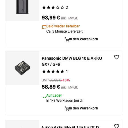
2
Durchschnittliche Bewertung von 3 von 5 Stern
93,99 €
inkl. MwSt.
Bald wieder lieferbar
Ca. 3 Monate Lieferzeit
In den Warenkorb
Panasonic DMW BLG 10 E AKKU
GX7 / GF6
1
Durchschnittliche Bewertung von 5 von 5 Stern
UVP
69,99 €
-16%
58,89 €
inkl. MwSt.
Auf Lager
In 1-3 Werktagen bei dir
In den Warenkorb
Nikon Akku EN-EL14a für Df, D