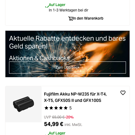
Auf Lager
In 1-3 Werktagen bei dir
In den Warenkorb
Aktuelle Rabatte entdecken und bares
Geld sparen!
Aktionen & Cashbacks
Zum Überblick
Fujifilm Akku NP-W235 für X-T4,
X-T5, GFX50S II und GFX100S
5
Durchschnittliche Bewertung von 5 von 5 Stern
UVP
69,00 €
-20%
54,99 €
inkl. MwSt.
Auf Lager