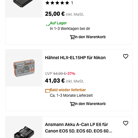
1
Durchschnittliche Bewertung von 5 von 5 Stern
25,00 €
inkl. MwSt.
Auf Lager
In 1-3 Werktagen bei dir
In den Warenkorb
Hähnel HLX-EL15HP für Nikon
UVP
64,99 €
-37%
41,03 €
inkl. MwSt.
Bald wieder lieferbar
Ca. 1-3 Monate Lieferzeit
In den Warenkorb
Ansmann Akku A-Can LP E6 für
Canon EOS 5D, EOS 6D, EOS 60D,
EOS 7D und EOS 70D