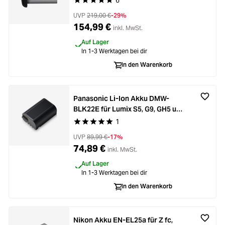
6
Durchschnittliche Bewertung von 5 von 5 Stern
UVP
219,00 €
-29%
154,99 €
inkl. MwSt.
Auf Lager
In 1-3 Werktagen bei dir
In den Warenkorb
Panasonic Li-Ion Akku DMW-
BLK22E für Lumix S5, G9, GH5 und
GH5S
1
Durchschnittliche Bewertung von 5 von 5 Stern
UVP
89,99 €
-17%
74,89 €
inkl. MwSt.
Auf Lager
In 1-3 Werktagen bei dir
In den Warenkorb
Nikon Akku EN-EL25a für Z fc,