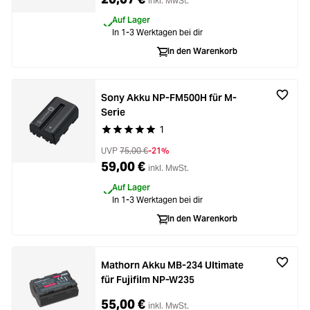
inkl. MwSt.
Auf Lager
In 1-3 Werktagen bei dir
In den Warenkorb
Sony Akku NP-FM500H für M-
Serie
1
Durchschnittliche Bewertung von 5 von 5 Stern
UVP
75,00 €
-21%
59,00 €
inkl. MwSt.
Auf Lager
In 1-3 Werktagen bei dir
In den Warenkorb
Mathorn Akku MB-234 Ultimate
für Fujifilm NP-W235
55,00 €
inkl. MwSt.