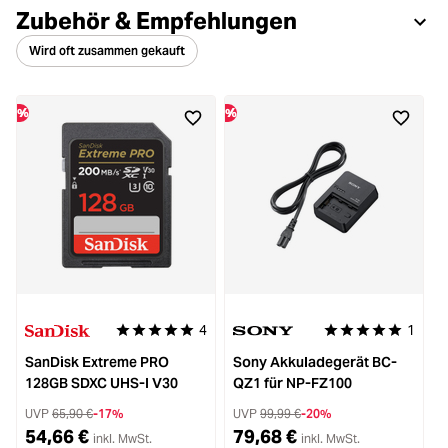
Zubehör & Empfehlungen
Wird oft zusammen gekauft
%
%
%
4
1
Durchschnittliche Bewertung von 5 von 5 Sternen
Durchschnittliche 
SanDisk Extreme PRO
Sony Akkuladegerät BC-
128GB SDXC UHS-I V30
QZ1 für NP-FZ100
UVP
65,90 €
-17%
UVP
99,99 €
-20%
54,66 €
79,68 €
inkl. MwSt.
inkl. MwSt.