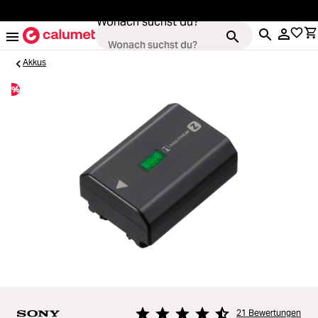
alt springen
Wonach suchst du?
Akkus
%
Kameras
Loading...
Objektive
Loading...
Video & Drohnen
Loading...
Stative & Gimbals
Loading...
Taschen
21 Bewertungen