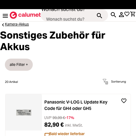
alt springen
Wonach suchst du?
Kamera-Akkus
Sonstiges Zubehör für
Loading...
Akkus
Kameras
Loading...
Objektive
alle Filter +
Loading...
Video & Drohnen
Sortierung
20
Artikel
Loading...
Stative & Gimbals
Panasonic V-LOG L Update Key
Code für GH4 oder GH5
Loading...
Taschen
UVP
99,99 €
-17%
82,90 €
inkl. MwSt.
Bald wieder lieferbar