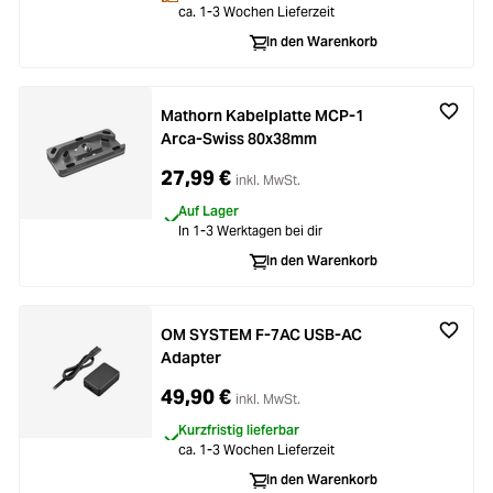
Loading...
Zubehör
ca. 1-3 Wochen Lieferzeit
In den Warenkorb
Loading...
Licht & Studio
Loading...
Mathorn Kabelplatte MCP-1
Bildbearbeitung
Arca-Swiss 80x38mm
Loading...
27,99 €
inkl. MwSt.
Ferngläser
Auf Lager
In 1-3 Werktagen bei dir
Loading...
Second Hand
In den Warenkorb
Loading...
SALE
OM SYSTEM F‑7AC USB-AC
Adapter
49,90 €
inkl. MwSt.
Kurzfristig lieferbar
ca. 1-3 Wochen Lieferzeit
In den Warenkorb