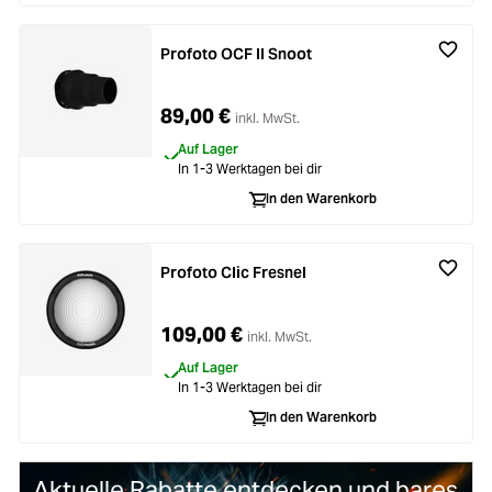
Zubehör
Loading...
Profoto OCF II Snoot
Licht & Studio
Loading...
89,00 €
inkl. MwSt.
Bildbearbeitung
Loading...
Auf Lager
In 1-3 Werktagen bei dir
Ferngläser
In den Warenkorb
Loading...
Second Hand
Loading...
Profoto Clic Fresnel
SALE
109,00 €
Loading...
inkl. MwSt.
Auf Lager
In 1-3 Werktagen bei dir
In den Warenkorb
Aktuelle Rabatte entdecken und bares