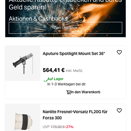
Geld sparen!
Aktionen & Cashbacks
Zum Überblick
Aputure Spotlight Mount Set 36°
564,41 €
inkl. MwSt.
Auf Lager
In 1-3 Werktagen bei dir
In den Warenkorb
Nanlite Fresnel-Vorsatz FL20G für
Forza 300
UVP
179,00 €
-27%