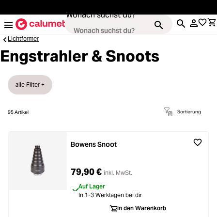
alt springen
Wonach suchst du?
Lichtformer
Engstrahler & Snoots
Kameras
Loading...
alle Filter +
Objektive
Loading...
Sortierung
95
Artikel
Video & Drohnen
Loading...
Bowens Snoot
Stative & Gimbals
Loading...
79,90 €
inkl. MwSt.
Taschen
Auf Lager
Loading...
In 1-3 Werktagen bei dir
In den Warenkorb