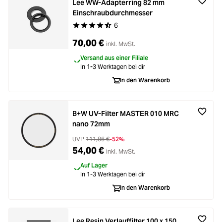
Lee WW-Adapterring 82 mm
Einschraubdurchmesser
6
Durchschnittliche Bewertung von 4.8 von 5 Ste
70,00 €
inkl. MwSt.
Versand aus einer Filiale
In 1-3 Werktagen bei dir
In den Warenkorb
B+W UV-Filter MASTER 010 MRC
nano 72mm
UVP
111,86 €
-52%
54,00 €
inkl. MwSt.
Auf Lager
In 1-3 Werktagen bei dir
In den Warenkorb
Lee Resin Verlauffilter 100 x 150