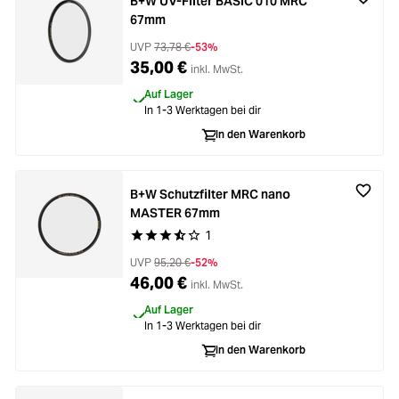
B+W UV-Filter BASIC 010 MRC
67mm
UVP
73,78 €
-53%
35,00 €
inkl. MwSt.
Auf Lager
In 1-3 Werktagen bei dir
In den Warenkorb
B+W Schutzfilter MRC nano
MASTER 67mm
1
Durchschnittliche Bewertung von 3.8 von 5 Ste
UVP
95,20 €
-52%
46,00 €
inkl. MwSt.
Auf Lager
In 1-3 Werktagen bei dir
In den Warenkorb