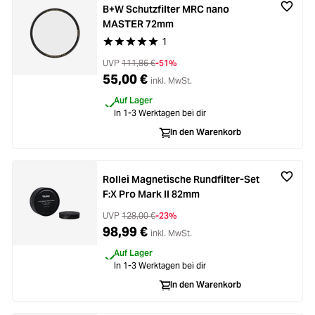
B+W Schutzfilter MRC nano
MASTER 72mm
1
Durchschnittliche Bewertung von 5 von 5 Stern
UVP
111,86 €
-51%
55,00 €
inkl. MwSt.
Auf Lager
In 1-3 Werktagen bei dir
In den Warenkorb
Rollei Magnetische Rundfilter-Set
F:X Pro Mark II 82mm
UVP
128,00 €
-23%
98,99 €
inkl. MwSt.
Auf Lager
In 1-3 Werktagen bei dir
In den Warenkorb