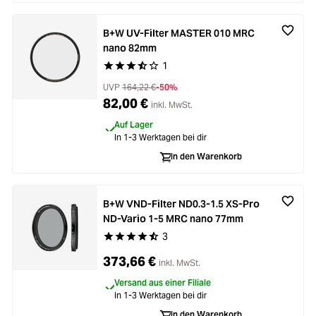
B+W UV-Filter MASTER 010 MRC
nano 82mm
1
Durchschnittliche Bewertung von 3.2 von 5 Ste
UVP
164,22 €
-50%
82,00 €
inkl. MwSt.
Auf Lager
In 1-3 Werktagen bei dir
In den Warenkorb
B+W VND-Filter ND0.3-1.5 XS-Pro
ND-Vario 1-5 MRC nano 77mm
3
Durchschnittliche Bewertung von 4.6 von 5 Ste
373,66 €
inkl. MwSt.
Versand aus einer Filiale
In 1-3 Werktagen bei dir
In den Warenkorb