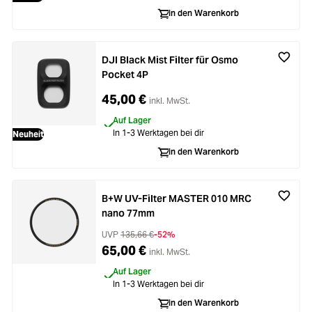
Loading...
Zubehör
In den Warenkorb
Loading...
Licht & Studio
DJI Black Mist Filter für Osmo
Loading...
Pocket 4P
Bildbearbeitung
45,00 €
inkl. MwSt.
Loading...
Ferngläser
Auf Lager
In 1-3 Werktagen bei dir
Neuheit
Loading...
In den Warenkorb
Second Hand
Loading...
SALE
B+W UV-Filter MASTER 010 MRC
nano 77mm
UVP
135,66 €
-52%
65,00 €
inkl. MwSt.
Auf Lager
In 1-3 Werktagen bei dir
In den Warenkorb