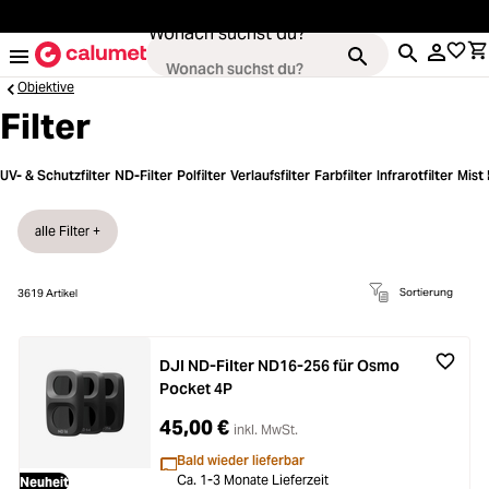
alt springen
Wonach suchst du?
Objektive
Filter
Loading...
Kameras
UV- & Schutzfilter
ND-Filter
Polfilter
Verlaufsfilter
Farbfilter
Infrarotfilter
Mist 
Loading...
Objektive
alle Filter +
Loading...
Video & Drohnen
Sortierung
3619
Artikel
Loading...
Stative & Gimbals
DJI ND-Filter ND16-256 für Osmo
Pocket 4P
Loading...
Taschen
45,00 €
inkl. MwSt.
Bald wieder lieferbar
Ca. 1-3 Monate Lieferzeit
Neuheit