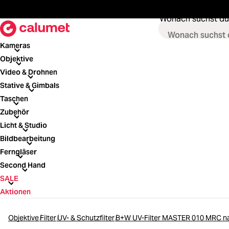
springen
Zur Hauptnavigation springen
Wonach suchst du
Kameras
Kameras
Objektive
Objektive
Video & Drohnen
Video & Drohnen
Stative & Gimbals
Stative & Gimbals
Taschen
Taschen
Zubehör
Zubehör
Licht & Studio
Licht & Studio
Bildbearbeitung
Bildbearbeitung
Ferngläser
Ferngläser
Second Hand
Second Hand
SALE
SALE
Aktionen
Objektive
Filter
UV- & Schutzfilter
B+W UV-Filter MASTER 010 MRC 