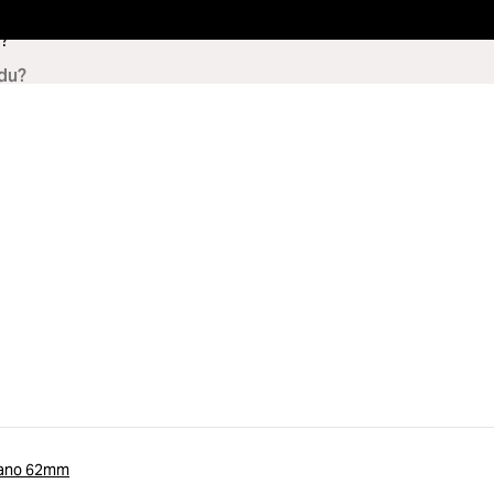
?
nano 62mm