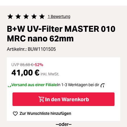
1 Bewertung
Durchschnittliche Bewertung von 5 von 5 Sternen
B+W UV-Filter MASTER 010
MRC nano 62mm
Artikelnr.:
BUW1101505
UVP
85,68 €
-52%
41,00 €
inkl. MwSt.
Versand aus einer Filiale
In 1-3 Werktagen bei dir
In den Warenkorb
Zur Wunschliste hinzufügen
oder