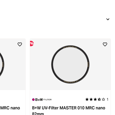
%
1
Durchschnittliche
0 MRC nano
B+W UV-Filter MASTER 010 MRC nano
82mm