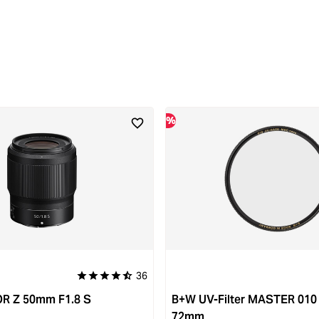
%
36
Durchschnittliche Bewertung von 4.9 von 5 Sternen
OR Z 50mm F1.8 S
B+W UV-Filter MASTER 01
72mm