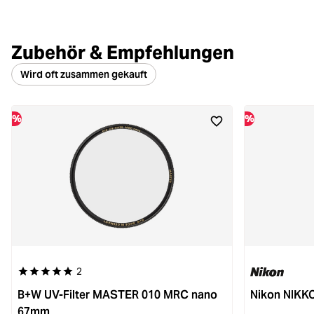
Zubehör & Empfehlungen
Wird oft zusammen gekauft
%
%
2
Durchschnittliche Bewertung von 5 von 5 Sternen
B+W UV-Filter MASTER 010 MRC nano
Nikon NIKK
67mm