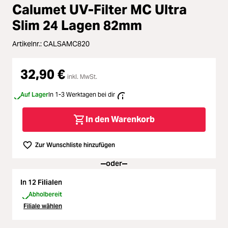
Loading...
Zubehör
Durchschnittliche Bewertung vo
Calumet UV-Filter MC Ultra
Slim 24 Lagen 82mm
Loading...
Licht & Studio
Artikelnr.:
CALSAMC820
Loading...
Bildbearbeitung
32,90 €
inkl. MwSt.
Loading...
Ferngläser
Auf Lager
In 1-3 Werktagen bei dir
Loading...
Second Hand
In den Warenkorb
Loading...
SALE
Zur Wunschliste hinzufügen
oder
In 12 Filialen
Abholbereit
Filiale wählen