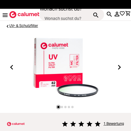
alt springen
Wonach suchst du?
UV- & Schutzfilter
Loading...
Kameras
Loading...
Objektive
Loading...
Video & Drohnen
Loading...
Stative & Gimbals
Loading...
Taschen
1 Bewertung