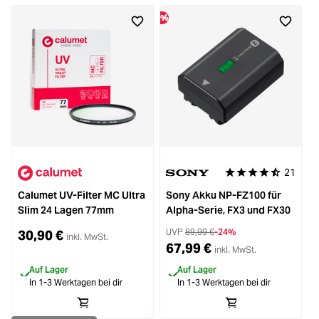
%
21
Durchschnittliche Be
Calumet UV-Filter MC Ultra
Sony Akku NP-FZ100 für
C
Slim 24 Lagen 77mm
Alpha-Serie, FX3 und FX30
UVP
89,99 €
-24%
30,90 €
inkl. MwSt.
67,99 €
inkl. MwSt.
Auf Lager
Auf Lager
In 1-3 Werktagen bei dir
In 1-3 Werktagen bei dir