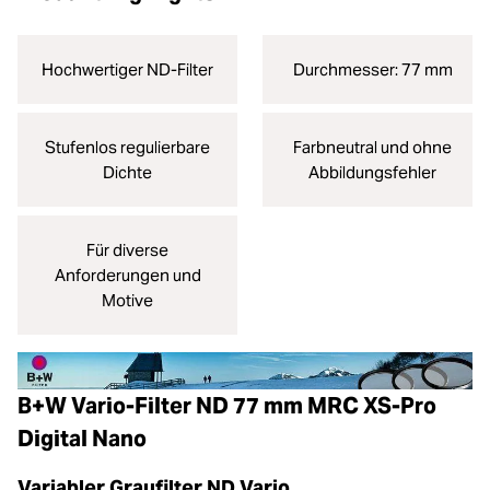
Hochwertiger ND-Filter
Durchmesser: 77 mm
Stufenlos regulierbare
Farbneutral und ohne
Dichte
Abbildungsfehler
Für diverse
Anforderungen und
Motive
B+W Vario-Filter ND 77 mm MRC XS-Pro
Digital Nano
Variabler Graufilter ND Vario