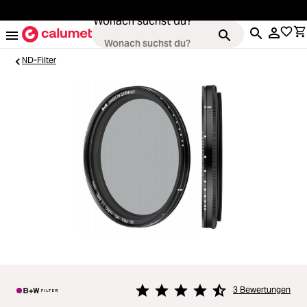
alt springen
Wonach suchst du?
ND-Filter
Loading...
Kameras
Loading...
Objektive
Loading...
Video & Drohnen
Loading...
Stative & Gimbals
Loading...
Taschen
3 Bewertungen