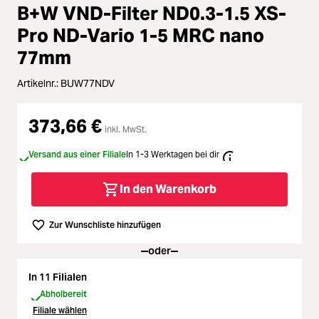
Loading...
Zubehör
Durchschnittliche Bewertung von 
B+W VND-Filter ND0.3-1.5 XS-
Loading...
Pro ND-Vario 1-5 MRC nano
Licht & Studio
77mm
Loading...
Bildbearbeitung
Artikelnr.:
BUW77NDV
Loading...
Ferngläser
373,66 €
inkl. MwSt.
Loading...
Versand aus einer Filiale
In 1-3 Werktagen bei dir
Second Hand
In den Warenkorb
Loading...
SALE
Zur Wunschliste hinzufügen
oder
In 11 Filialen
Abholbereit
Filiale wählen