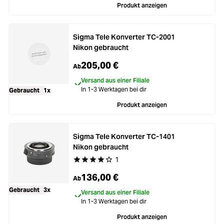
Loading...
Zubehör
Produkt anzeigen
Loading...
Licht & Studio
Sigma Tele Konverter TC-2001
Loading...
Nikon gebraucht
Bildbearbeitung
205,00 €
Ab
Loading...
Versand aus einer Filiale
Ferngläser
In 1-3 Werktagen bei dir
Gebraucht
1x
Loading...
Produkt anzeigen
Second Hand
Loading...
Sigma Tele Konverter TC-1401
SALE
Nikon gebraucht
1
Durchschnittliche Bewertung von 4 von 5 Stern
Loading...
136,00 €
Ab
Gebraucht
3x
Versand aus einer Filiale
In 1-3 Werktagen bei dir
Produkt anzeigen