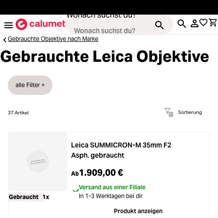
alt springen
Wonach suchst du?
Gebrauchte Objektive nach Marke
Gebrauchte Leica Objektive
Kameras
alle Filter +
Loading...
Objektive
Sortierung
37
Artikel
Loading...
Video & Drohnen
Leica SUMMICRON-M 35mm F2
Loading...
Asph. gebraucht
Stative & Gimbals
1.909,00 €
Ab
Loading...
Taschen
Versand aus einer Filiale
In 1-3 Werktagen bei dir
Gebraucht
1x
Produkt anzeigen