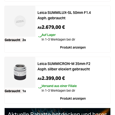
Loading...
Zubehör
Loading...
Leica SUMMILUX-SL 50mm F1.4
Licht & Studio
Asph. gebraucht
Loading...
2.679,00 €
Ab
Bildbearbeitung
Auf Lager
Loading...
In 1-3 Werktagen bei dir
Gebraucht
2x
Ferngläser
Produkt anzeigen
Loading...
Second Hand
Leica SUMMICRON-M 35mm F2
Loading...
Asph. silber eloxiert gebraucht
SALE
2.399,00 €
Ab
Loading...
Versand aus einer Filiale
In 1-3 Werktagen bei dir
Gebraucht
1x
Produkt anzeigen
Aktuelle Rabatte entdecken und bares