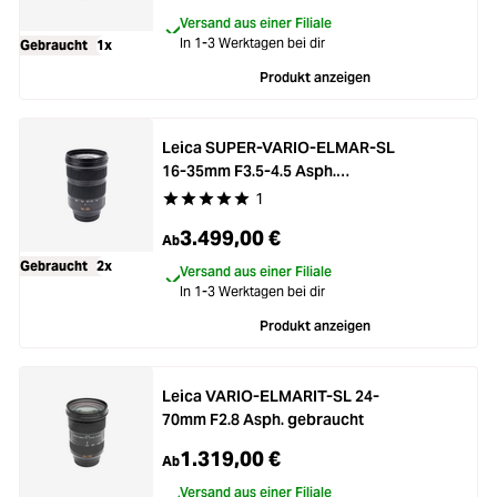
Versand aus einer Filiale
In 1-3 Werktagen bei dir
Gebraucht
1x
Produkt anzeigen
Leica SUPER-VARIO-ELMAR-SL
16-35mm F3.5-4.5 Asph.
gebraucht
1
Durchschnittliche Bewertung von 5 von 5 Stern
3.499,00 €
Ab
Gebraucht
2x
Versand aus einer Filiale
In 1-3 Werktagen bei dir
Produkt anzeigen
Leica VARIO-ELMARIT-SL 24-
70mm F2.8 Asph. gebraucht
1.319,00 €
Ab
Versand aus einer Filiale