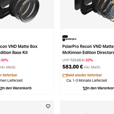
econ VND Matte Box
PolarPro Recon VND Matte
ition Base Kit
McKinnon Edition Directors
-30%
UVP
729,00 €
-20%
583,00 €
inkl. MwSt.
inkl. MwSt.
r lieferbar
Bald wieder lieferbar
hen Lieferzeit
Ca. 1-3 Monate Lieferzeit
In den Warenkorb
In den Warenko