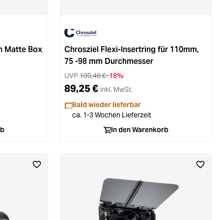
On Matte Box
Chrosziel Flexi-Insertring für 110mm,
75 -98 mm Durchmesser
UVP
109,48 €
-18%
89,25 €
inkl. MwSt.
Bald wieder lieferbar
ca. 1-3 Wochen Lieferzeit
rb
In den Warenkorb