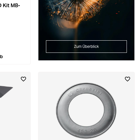
D Kit MB-
Zum Überblick
rb