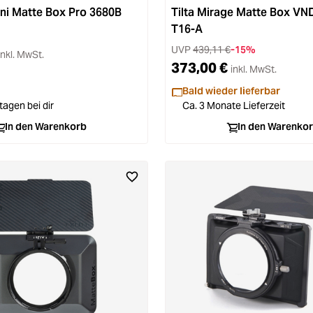
ni Matte Box Pro 3680B
Tilta Mirage Matte Box VN
T16-A
UVP
439,11 €
-15%
inkl. MwSt.
373,00 €
inkl. MwSt.
Bald wieder lieferbar
tagen bei dir
Ca. 3 Monate Lieferzeit
In den Warenkorb
In den Warenko