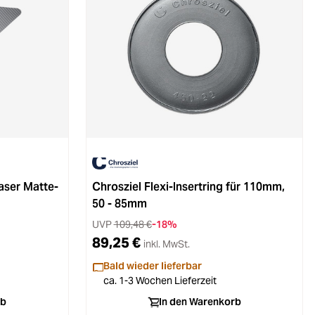
aser Matte-
Chrosziel Flexi-Insertring für 110mm,
50 - 85mm
UVP
109,48 €
-18%
89,25 €
inkl. MwSt.
Bald wieder lieferbar
ca. 1-3 Wochen Lieferzeit
rb
In den Warenkorb