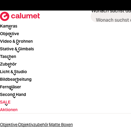
springen
Zur Hauptnavigation springen
Wonach suchst du
Kameras
Kameras
Objektive
Objektive
Video & Drohnen
Video & Drohnen
Stative & Gimbals
Stative & Gimbals
Taschen
Taschen
Zubehör
Zubehör
Licht & Studio
Licht & Studio
Bildbearbeitung
Bildbearbeitung
Ferngläser
Ferngläser
Second Hand
Second Hand
SALE
SALE
Aktionen
Objektive
Objektivzubehör
Matte Boxen