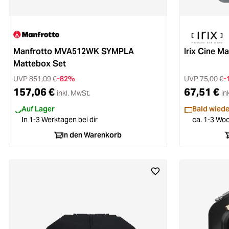
Manfrotto MVA512WK SYMPLA
Irix Cine Ma
Mattebox Set
UVP
851,09 €
-82%
UVP
75,00 €
-
157,06 €
67,51 €
inkl. MwSt.
in
Auf Lager
Bald wiede
In 1-3 Werktagen bei dir
ca. 1-3 Woc
In den Warenkorb