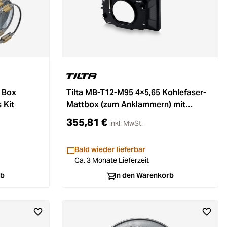
 Box
Tilta MB-T12-M95 4×5,65 Kohlefaser-
 Kit
Mattbox (zum Anklammern) mit
Einzelunterstützung 95 mm Schwarz
355,81 €
inkl. MwSt.
Bald wieder lieferbar
Ca. 3 Monate Lieferzeit
rb
In den Warenkorb