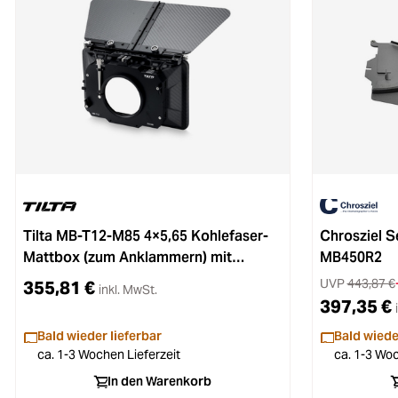
Tilta MB-T12-M85 4×5,65 Kohlefaser-
Chrosziel S
Mattbox (zum Anklammern) mit
MB450R2
Einzelunterstützung 85 mm Schwarz
UVP
443,87 €
355,81 €
inkl. MwSt.
397,35 €
Bald wieder lieferbar
Bald wiede
ca. 1-3 Wochen Lieferzeit
ca. 1-3 Woc
In den Warenkorb