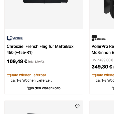
Chrosziel French Flag für MatteBox
PolarPro R
450 (+455-R1)
McKinnon Ed
UVP
499,00 €
109,48 €
inkl. MwSt.
349,30 €
Bald wieder lieferbar
Bald wiede
ca. 1-3 Wochen Lieferzeit
ca. 1-3 Woc
In den Warenkorb