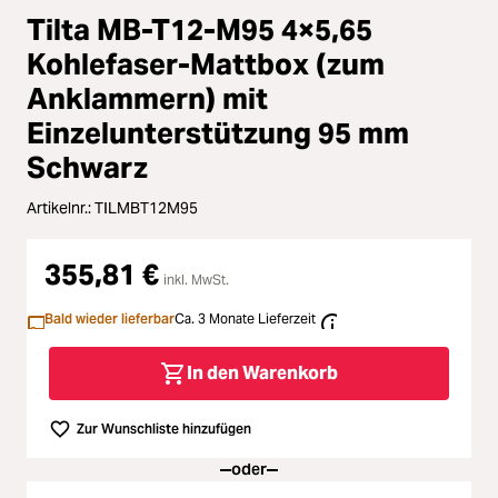
Zubehör
Tilta MB-T12-M95 4×5,65
ading...
Kohlefaser-Mattbox (zum
Licht & Studio
ading...
Anklammern) mit
Bildbearbeitung
Einzelunterstützung 95 mm
ading...
Schwarz
Ferngläser
Artikelnr.:
TILMBT12M95
ading...
Second Hand
355,81 €
ading...
inkl. MwSt.
SALE
Bald wieder lieferbar
Ca. 3 Monate Lieferzeit
ading...
In den Warenkorb
Zur Wunschliste hinzufügen
oder