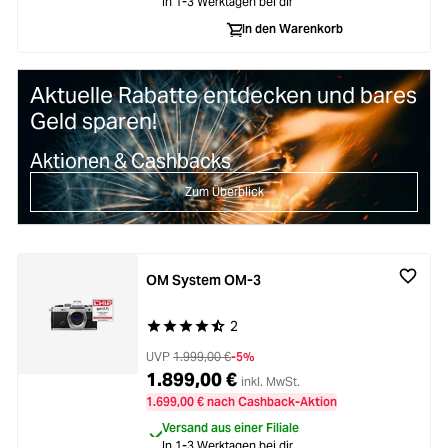
In 1-3 Werktagen bei dir
In den Warenkorb
Aktuelle Rabatte entdecken und bares
Geld sparen!
Aktionen & Cashbacks
Zum Überblick
OM System OM-3
2
Durchschnittliche Bewertung von 4.8 von 5 Ste
UVP
1.999,00 €
-5%
1.899,00 €
inkl. MwSt.
1.699,00 € nach Cashback-Aktion
Versand aus einer Filiale
In 1-3 Werktagen bei dir