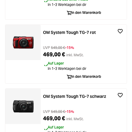
Loading...
Zubehör
In 1-3 Werktagen bei dir
Loading...
In den Warenkorb
Licht & Studio
Loading...
Bildbearbeitung
OM System Tough TG-7 rot
Loading...
UVP
549,00 €
-15%
Ferngläser
469,00 €
inkl. MwSt.
Loading...
Auf Lager
Second Hand
In 1-3 Werktagen bei dir
In den Warenkorb
Loading...
SALE
OM System Tough TG-7 schwarz
UVP
549,00 €
-15%
469,00 €
inkl. MwSt.
Auf Lager