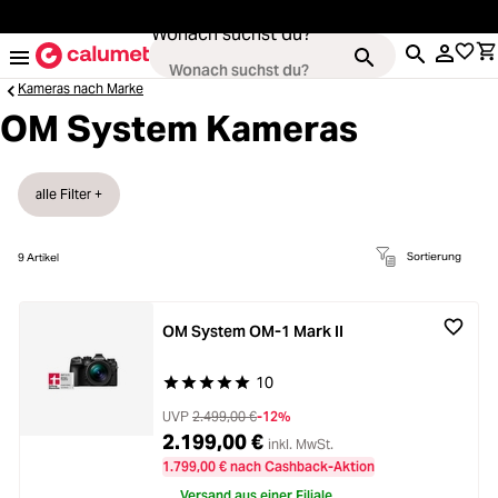
alt springen
Wonach suchst du?
Kameras nach Marke
OM System Kameras
Loading...
Kameras
alle Filter +
Loading...
Objektive
Sortierung
9
Artikel
Loading...
Video & Drohnen
OM System OM-1 Mark II
Loading...
Stative & Gimbals
10
Durchschnittliche Bewertung von 5 von 5 Stern
Loading...
UVP
2.499,00 €
-12%
Taschen
2.199,00 €
inkl. MwSt.
1.799,00 € nach Cashback-Aktion
Versand aus einer Filiale