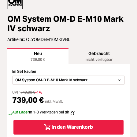
Zubehör
ading...
Licht & Studio
OM System OM-D E-M10 Mark
ading...
IV schwarz
Bildbearbeitung
ading...
Artikelnr.:
OLYOMDEM10MKIVBL
Ferngläser
Neu
Gebraucht
ading...
739,00 €
nicht verfügbar
Second Hand
Im Set kaufen
ading...
OM System OM-D E-M10 Mark IV schwarz
SALE
ading...
UVP
749,00 €
-1%
739,00 €
inkl. MwSt.
Auf Lager
In 1-3 Werktagen bei dir
In den Warenkorb