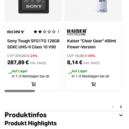
1
Durchschnittliche Bewertung von 2 von 5 Sternen
Sony Tough SFG1TG 128GB
Kaiser "Clear Gear" 400ml
SDXC UHS-II Class 10 V90
Power-Version
UVP
379,00 €
-24%
UVP
15,00 €
-46%
287,89 €
8,14 €
inkl. MwSt.
inkl. MwSt.
Auf Lager
Auf Lager
In 1-3 Werktagen bei dir
In 1-3 Werktagen bei dir
Produktinfos
Produkt Highlights