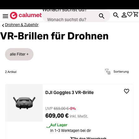
alt springen
Wonach suchst du?
Drohnen & Zubehör
VR-Brillen für Drohnen
Kameras
alle Filter +
Loading...
Objektive
Sortierung
2
Artikel
Loading...
Video & Drohnen
DJI Goggles 3 VR-Brille
Loading...
Stative & Gimbals
UVP
659,00 €
-8%
Loading...
609,00 €
inkl. MwSt.
Taschen
Auf Lager
Loading...
In 1-3 Werktagen bei dir
In den Warenkorb