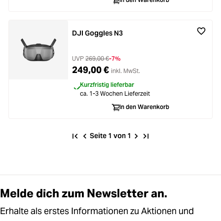
Zubehör
Loading...
Licht & Studio
DJI Goggles N3
Loading...
Bildbearbeitung
UVP
269,00 €
-7%
249,00 €
inkl. MwSt.
Loading...
Ferngläser
Kurzfristig lieferbar
ca. 1-3 Wochen Lieferzeit
Loading...
In den Warenkorb
Second Hand
Loading...
Seite 1 von 1
SALE
Loading...
Melde dich zum Newsletter an.
Erhalte als erstes Informationen zu Aktionen und