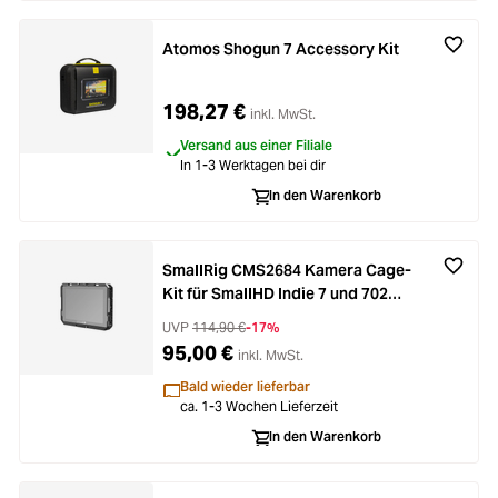
Atomos Shogun 7 Accessory Kit
198,27 €
inkl. MwSt.
Versand aus einer Filiale
In 1-3 Werktagen bei dir
In den Warenkorb
SmallRig CMS2684 Kamera Cage-
Kit für SmallHD Indie 7 und 702
Touch Monitor
UVP
114,90 €
-17%
95,00 €
inkl. MwSt.
Bald wieder lieferbar
ca. 1-3 Wochen Lieferzeit
In den Warenkorb