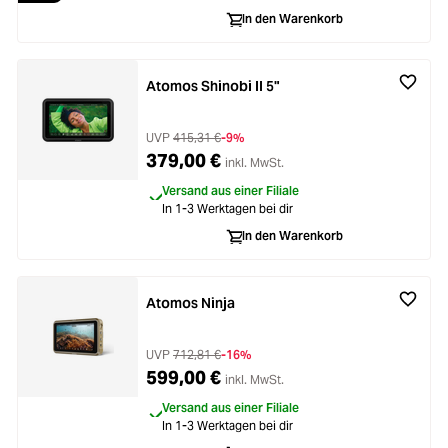
Loading...
Zubehör
In den Warenkorb
Loading...
Licht & Studio
Atomos Shinobi II 5"
Loading...
Bildbearbeitung
UVP
415,31 €
-9%
Loading...
379,00 €
inkl. MwSt.
Ferngläser
Versand aus einer Filiale
Loading...
In 1-3 Werktagen bei dir
Second Hand
In den Warenkorb
Loading...
SALE
Atomos Ninja
Loading...
UVP
712,81 €
-16%
599,00 €
inkl. MwSt.
Versand aus einer Filiale
In 1-3 Werktagen bei dir