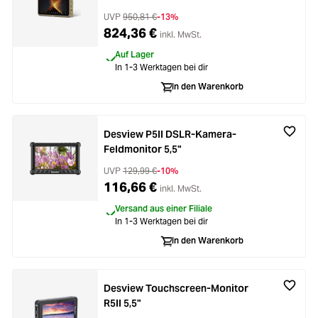
UVP
950,81 €
-13%
824,36 €
inkl. MwSt.
Auf Lager
In 1-3 Werktagen bei dir
In den Warenkorb
Desview P5II DSLR-Kamera-
Feldmonitor 5,5"
UVP
129,99 €
-10%
116,66 €
inkl. MwSt.
Versand aus einer Filiale
In 1-3 Werktagen bei dir
In den Warenkorb
Desview Touchscreen-Monitor
R5II 5,5"