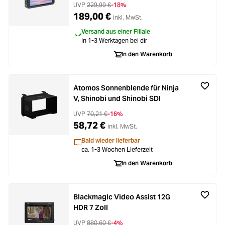
UVP
229,99 €
-18%
189,00 €
inkl. MwSt.
Versand aus einer Filiale
In 1-3 Werktagen bei dir
In den Warenkorb
Atomos Sonnenblende für Ninja
V, Shinobi und Shinobi SDI
UVP
70,21 €
-16%
58,72 €
inkl. MwSt.
Bald wieder lieferbar
ca. 1-3 Wochen Lieferzeit
In den Warenkorb
Blackmagic Video Assist 12G
HDR 7 Zoll
UVP
880,60 €
-4%