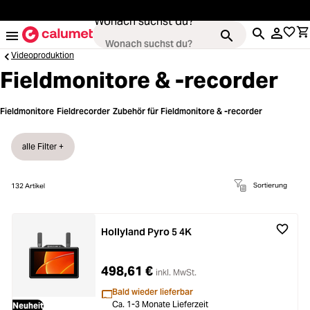
alt springen
Wonach suchst du?
Videoproduktion
Fieldmonitore & -recorder
Kameras
Fieldmonitore
Fieldrecorder
Zubehör für Fieldmonitore & -recorder
Loading...
Objektive
alle Filter +
Loading...
Video & Drohnen
Sortierung
132
Artikel
Loading...
Stative & Gimbals
Hollyland Pyro 5 4K
Loading...
Taschen
498,61 €
inkl. MwSt.
Bald wieder lieferbar
Ca. 1-3 Monate Lieferzeit
Neuheit