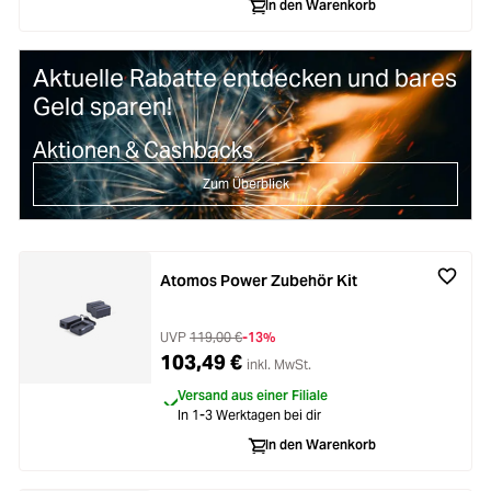
In den Warenkorb
Aktuelle Rabatte entdecken und bares
Geld sparen!
Aktionen & Cashbacks
Zum Überblick
Atomos Power Zubehör Kit
UVP
119,00 €
-13%
103,49 €
inkl. MwSt.
Versand aus einer Filiale
In 1-3 Werktagen bei dir
In den Warenkorb