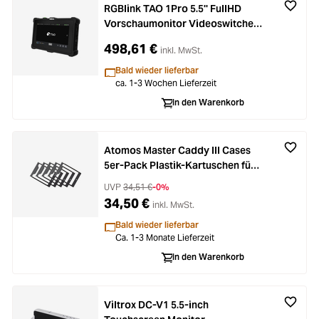
RGBlink TAO 1Pro 5.5'' FullHD
Vorschaumonitor Videoswitcher /
Recorder - Streamer - NDI-Encod
498,61 €
inkl. MwSt.
Bald wieder lieferbar
ca. 1-3 Wochen Lieferzeit
In den Warenkorb
Atomos Master Caddy III Cases
5er-Pack Plastik-Kartuschen für
HDD/SSD
UVP
34,51 €
-0%
34,50 €
inkl. MwSt.
Bald wieder lieferbar
Ca. 1-3 Monate Lieferzeit
In den Warenkorb
Viltrox DC-V1 5.5-inch