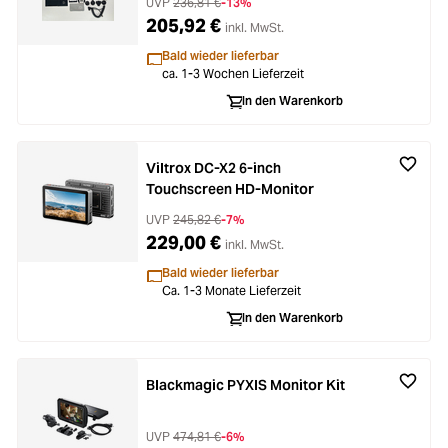
UVP
236,81 €
-13%
205,92 €
inkl. MwSt.
Bald wieder lieferbar
ca. 1-3 Wochen Lieferzeit
In den Warenkorb
Viltrox DC-X2 6-inch
Touchscreen HD-Monitor
UVP
245,82 €
-7%
229,00 €
inkl. MwSt.
Bald wieder lieferbar
Ca. 1-3 Monate Lieferzeit
In den Warenkorb
Blackmagic PYXIS Monitor Kit
UVP
474,81 €
-6%