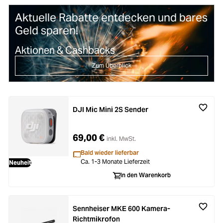
Aktuelle Rabatte entdecken und bares
Geld sparen!
Aktionen & Cashbacks
Zum Überblick
DJI Mic Mini 2S Sender
69,00 €
inkl. MwSt.
Bald wieder lieferbar
Ca. 1-3 Monate Lieferzeit
Neuheit
In den Warenkorb
Sennheiser MKE 600 Kamera-
Richtmikrofon