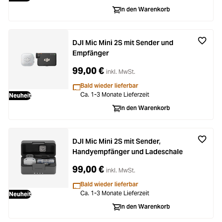
Loading...
Zubehör
In den Warenkorb
Loading...
Licht & Studio
DJI Mic Mini 2S mit Sender und
Loading...
Empfänger
Bildbearbeitung
99,00 €
inkl. MwSt.
Loading...
Ferngläser
Bald wieder lieferbar
Ca. 1-3 Monate Lieferzeit
Neuheit
Loading...
In den Warenkorb
Second Hand
Loading...
SALE
DJI Mic Mini 2S mit Sender,
Handyempfänger und Ladeschale
Loading...
99,00 €
inkl. MwSt.
Bald wieder lieferbar
Ca. 1-3 Monate Lieferzeit
Neuheit
In den Warenkorb