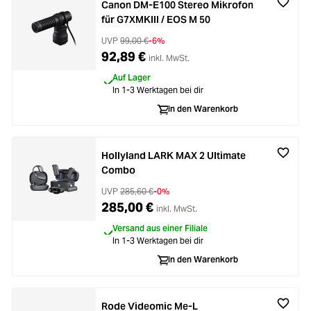
Canon DM-E100 Stereo Mikrofon
für G7XMKIII / EOS M 50
UVP
99,00 €
-6%
92,89 €
inkl. MwSt.
Auf Lager
In 1-3 Werktagen bei dir
In den Warenkorb
Hollyland LARK MAX 2 Ultimate
Combo
UVP
285,60 €
-0%
285,00 €
inkl. MwSt.
Versand aus einer Filiale
In 1-3 Werktagen bei dir
In den Warenkorb
Rode Videomic Me-L