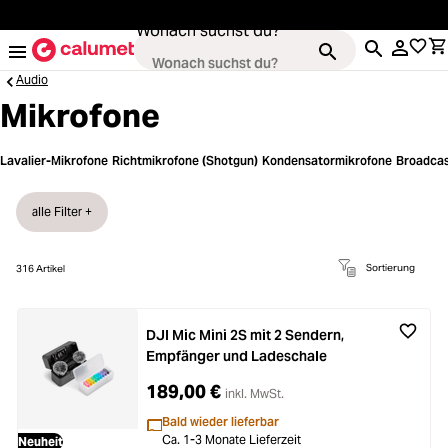
alt springen
Wonach suchst du?
Audio
Mikrofone
Kameras
Lavalier-Mikrofone
Richtmikrofone (Shotgun)
Kondensatormikrofone
Broadcas
Loading...
Objektive
alle Filter +
Loading...
Video & Drohnen
Sortierung
316
Artikel
Loading...
Stative & Gimbals
DJI Mic Mini 2S mit 2 Sendern,
Empfänger und Ladeschale
Loading...
Taschen
189,00 €
inkl. MwSt.
Bald wieder lieferbar
Ca. 1-3 Monate Lieferzeit
Neuheit