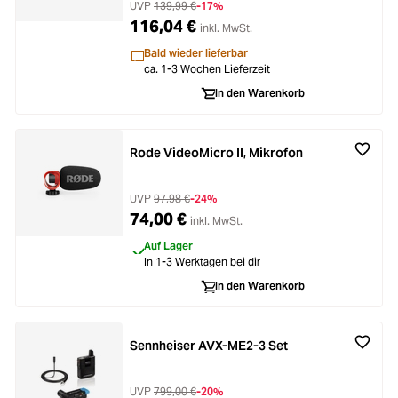
UVP
139,99 €
-17%
116,04 €
inkl. MwSt.
Bald wieder lieferbar
ca. 1-3 Wochen Lieferzeit
In den Warenkorb
Rode VideoMicro II, Mikrofon
UVP
97,98 €
-24%
74,00 €
inkl. MwSt.
Auf Lager
In 1-3 Werktagen bei dir
In den Warenkorb
Sennheiser AVX-ME2-3 Set
UVP
799,00 €
-20%