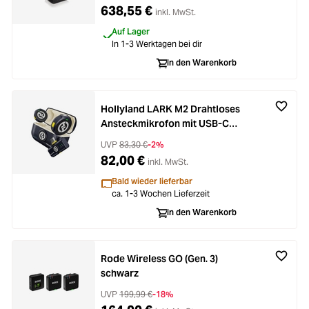
638,55 €
inkl. MwSt.
Auf Lager
In 1-3 Werktagen bei dir
In den Warenkorb
Hollyland LARK M2 Drahtloses
Ansteckmikrofon mit USB-C
Stecker
UVP
83,30 €
-2%
82,00 €
inkl. MwSt.
Bald wieder lieferbar
ca. 1-3 Wochen Lieferzeit
In den Warenkorb
Rode Wireless GO (Gen. 3)
schwarz
UVP
199,99 €
-18%