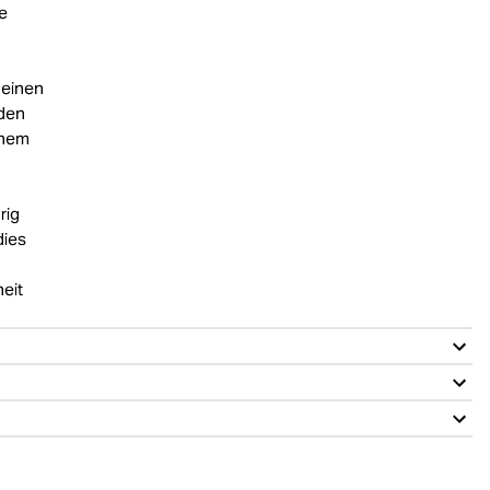
ie
 einen
 den
einem
rig
dies
heit