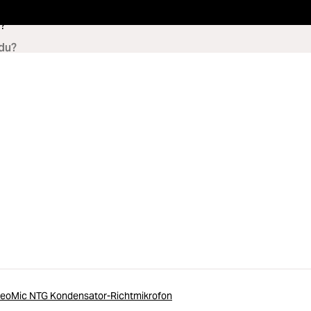
?
deoMic NTG Kondensator-Richtmikrofon