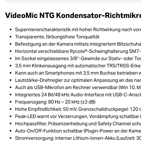
VideoMic NTG Kondensator-Richtmikr
Supernierencharakteristik mit hoher Richtwirkung nach vo
Transparente, färbungsfreie Tonqualität
Befestigung an der Kamera mittels integriertem Blitzschuh
Horizontal verschiebbare Rycote®-Schwinghalterung SM7
Im Sockel eingelassenes 3/8“-Gewinde zur Stativ- oder T
3,5 mm Klinkenausgang mit automatischer TRS/TRSS-Erk
Kann auch an Smartphones mit 3,5 mm Buchse betrieben 
Lautstärke-Drehregler zur optimalen Anpassung an das na
Auch als USB-Mikrofon am Rechner verwendbar (Win 10, M
Integriertes 24 Bit/48 kHz Audio-Interface mit USB-C-Ansc
Frequenzgang: 80 Hz – 20 kHz (±3 dB)
Hohe Empfindlichkeit: 50 mV, Grenzschalldruckpegel: 120 
Peak-LED warnt vor Verzerrungen, Vordämpfung schaltbar (
Hochpassfilter, Präsenzanhebung und Safety Channel scha
Auto-On/Off-Funktion schaltbar (Plugin-Power an der Kame
Stromversorgung: interner Lithium-Ionen-Akku (Laufzeit: 3