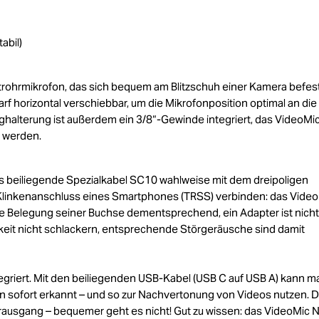
abil)
rohrmikrofon, das sich bequem am Blitzschuh einer Kamera befes
rf horizontal verschiebbar, um die Mikrofonposition optimal an die
halterung ist außerdem ein 3/8“-Gewinde integriert, das VideoMi
t werden.
s beiliegende Spezialkabel SC10 wahlweise mit dem dreipoligen
 Klinkenanschluss eines Smartphones (TRSS) verbinden: das Vide
 Belegung seiner Buchse dementsprechend, ein Adapter ist nicht
gkeit nicht schlackern, entsprechende Störgeräusche sind damit
tegriert. Mit den beiliegenden USB-Kabel (USB C auf USB A) kann m
on sofort erkannt – und so zur Nachvertonung von Videos nutzen. D
ausgang – bequemer geht es nicht! Gut zu wissen: das VideoMic 