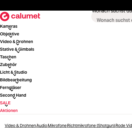
springen
Zur Hauptnavigation springen
Wonach suchst du
Kameras
Kameras
Objektive
Objektive
Video & Drohnen
Video & Drohnen
Stative & Gimbals
Stative & Gimbals
Taschen
Taschen
Zubehör
Zubehör
Licht & Studio
Licht & Studio
Bildbearbeitung
Bildbearbeitung
Ferngläser
Ferngläser
Second Hand
Second Hand
SALE
SALE
Aktionen
Video & Drohnen
Audio
Mikrofone
Richtmikrofone (Shotgun)
Rode Vi