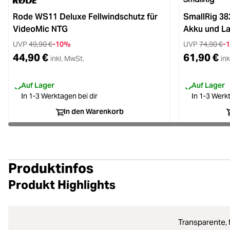
Rode WS11 Deluxe Fellwindschutz für
SmallRig 3
VideoMic NTG
Akku und La
UVP
49,90 €
-10%
UVP
74,90 €
-
44,90 €
61,90 €
inkl. MwSt.
ink
Auf Lager
Auf Lager
In 1-3 Werktagen bei dir
In 1-3 Werkt
In den Warenkorb
Produktinfos
Produkt Highlights
Transparente, 