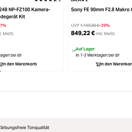
Durchschnittliche Bewertung von 4.5 von 5 Sternen
824B NP-FZ100 Kamera-
Sony FE 90mm F2.8 Makro
degerät Kit
17%
UVP
1.199,00 €
-29%
849,22 €
l. MwSt.
inkl. MwSt.
Auf Lager
agen bei dir
In 1-3 Werktagen bei dir
In den Warenkorb
In den Warenko
färbungsfreie Tonqualität