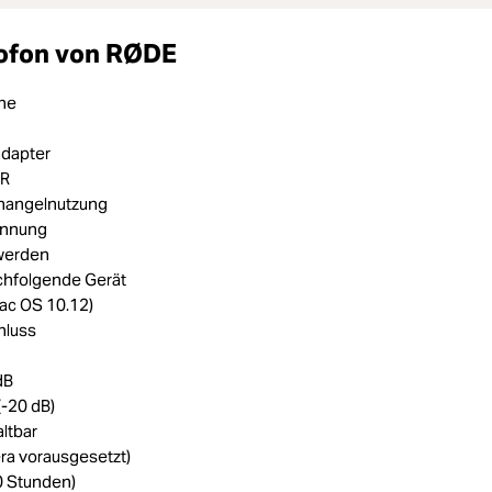
ofon von RØDE
rne
adapter
-R
onangelnutzung
ennung
werden
chfolgende Gerät
ac OS 10.12)
hluss
dB
-20 dB)
ltbar
ra vorausgesetzt)
0 Stunden)