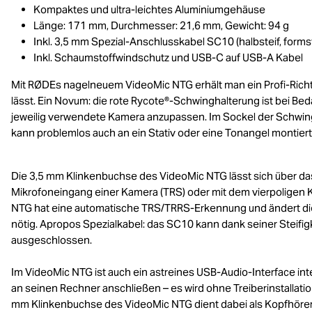
Kompaktes und ultra-leichtes Aluminiumgehäuse
Länge: 171 mm, Durchmesser: 21,6 mm, Gewicht: 94 g
Inkl. 3,5 mm Spezial-Anschlusskabel SC10 (halbsteif, formst
Inkl. Schaumstoffwindschutz und USB-C auf USB-A Kabel
Mit RØDEs nagelneuem VideoMic NTG erhält man ein Profi-Richt
lässt. Ein Novum: die rote Rycote®-Schwinghalterung ist bei Beda
jeweilig verwendete Kamera anzupassen. Im Sockel der Schwing
kann problemlos auch an ein Stativ oder eine Tonangel montier
Die 3,5 mm Klinkenbuchse des VideoMic NTG lässt sich über da
Mikrofoneingang einer Kamera (TRS) oder mit dem vierpoligen
NTG hat eine automatische TRS/TRRS-Erkennung und ändert die
nötig. Apropos Spezialkabel: das SC10 kann dank seiner Steifi
ausgeschlossen.
Im VideoMic NTG ist auch ein astreines USB-Audio-Interface in
an seinen Rechner anschließen – es wird ohne Treiberinstallati
mm Klinkenbuchse des VideoMic NTG dient dabei als Kopfhörer