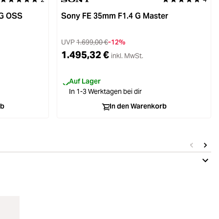
Durchschnittliche Bewertung von 5 von 5 Sternen
Durchschnittliche
 G OSS
Sony FE 35mm F1.4 G Master
UVP
1.699,00 €
-12%
1.495,32 €
inkl. MwSt.
Auf Lager
In 1-3 Werktagen bei dir
rb
In den Warenkorb
Mit Ryc