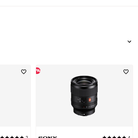
%
2
4