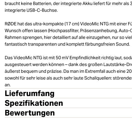
braucht keine Batterien, der integrierte Akku liefert für mehr a
integrierte USB-C-Buchse.
RØDE hat das ultra-kompakte (17 cm) VideoMic NTG mit einer Fü
Wunsch offen lassen (Hochpassfilter, Präsenzanhebung, Auto-
Rahmen sprengen, hier detailliert auf alle einzugehen, nur so vi
fantastisch transparenten und komplett färbungsfreien Sound.
Das VideoMic NTG ist mit 50 mV Empfindlichkeit richtig laut, s
ausgesteuert werden können – dank des großen Lautstärke-Dreh
äußerst bequem und präzise. Da man im Extremfall auch eine 2
sowohl für sehr leise als auch sehr laute Schallquellen: stör
an.
Lieferumfang
Spezifikationen
Bewertungen