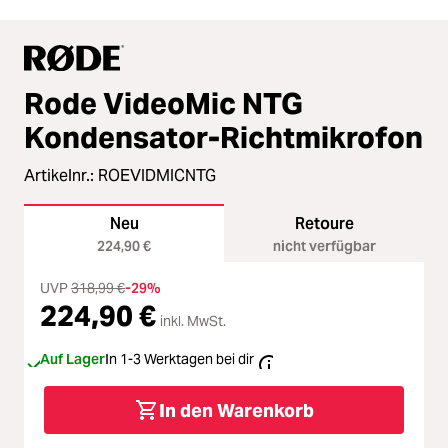
Rode VideoMic NTG
Kondensator-Richtmikrofon
Artikelnr.:
ROEVIDMICNTG
Neu
Retoure
224,90 €
nicht verfügbar
UVP
318,99 €
-29%
224,90 €
inkl. MwSt.
Auf Lager
In 1-3 Werktagen bei dir
In den Warenkorb