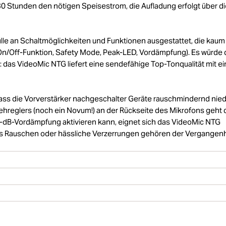
ls 30 Stunden den nötigen Speisestrom, die Aufladung erfolgt über d
lle an Schaltmöglichkeiten und Funktionen ausgestattet, die kaum
On/Off-Funktion, Safety Mode, Peak-LED, Vordämpfung). Es würde
el: das VideoMic NTG liefert eine sendefähige Top-Tonqualität mit 
odass die Vorverstärker nachgeschalter Geräte rauschmindernd nied
reglers (noch ein Novum!) an der Rückseite des Mikrofons geht 
0-dB-Vordämpfung aktivieren kann, eignet sich das VideoMic NTG
endes Rauschen oder hässliche Verzerrungen gehören der Vergangen