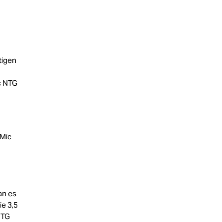
tigen
c NTG
oMic
an es
ie 3,5
NTG