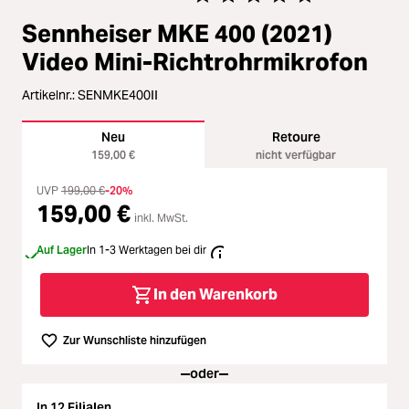
Zubehör
Durchschnittliche Bewertung vo
Sennheiser MKE 400 (2021)
Loading...
Licht & Studio
Video Mini-Richtrohrmikrofon
Loading...
Artikelnr.:
SENMKE400II
Bildbearbeitung
Neu
Retoure
Loading...
Ferngläser
159,00 €
nicht verfügbar
Loading...
UVP
199,00 €
-20%
159,00 €
Second Hand
inkl. MwSt.
Loading...
Auf Lager
In 1-3 Werktagen bei dir
SALE
In den Warenkorb
Loading...
Zur Wunschliste hinzufügen
oder
In 12 Filialen