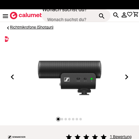
alt springen
Wonach suchst du?
Richtmikrofone (Shotgun)
%
Kameras
Loading...
Objektive
Loading...
Video & Drohnen
Loading...
Stative & Gimbals
Loading...
Taschen
Loading...
1 Bewertung