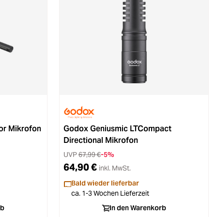
r Mikrofon
Godox Geniusmic LTCompact
Directional Mikrofon
UVP
67,99 €
-5%
64,90 €
inkl. MwSt.
Bald wieder lieferbar
ca. 1-3 Wochen Lieferzeit
rb
In den Warenkorb