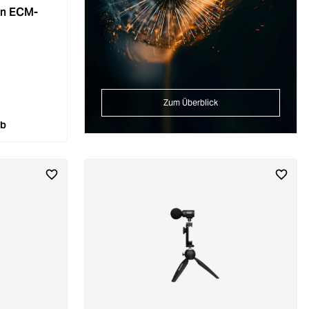
on ECM-
Zum Überblick
rb