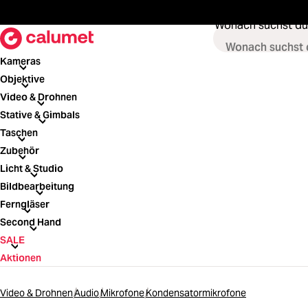
springen
Zur Hauptnavigation springen
Wonach suchst du
Kameras
Kameras
Objektive
Objektive
Video & Drohnen
Video & Drohnen
Stative & Gimbals
Stative & Gimbals
Taschen
Taschen
Zubehör
Zubehör
Licht & Studio
Licht & Studio
Bildbearbeitung
Bildbearbeitung
Ferngläser
Ferngläser
Second Hand
Second Hand
SALE
SALE
Aktionen
Video & Drohnen
Audio
Mikrofone
Kondensatormikrofone