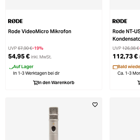
Rode VideoMicro Mikrofon
Rode NT-US
Kondensato
UVP
67,90 €
-19%
UVP
126,98 €
54,95 €
112,73 €
inkl. MwSt.
Auf Lager
Bald wiede
In 1-3 Werktagen bei dir
Ca. 1-3 Mon
In den Warenkorb