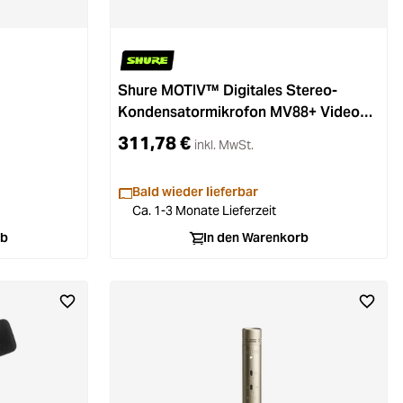
Shure MOTIV™ Digitales Stereo-
Kondensatormikrofon MV88+ Video
Kit
311,78 €
inkl. MwSt.
Bald wieder lieferbar
Ca. 1-3 Monate Lieferzeit
rb
In den Warenkorb