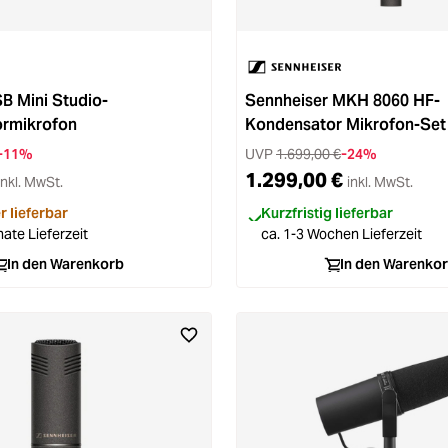
B Mini Studio-
Sennheiser MKH 8060 HF-
rmikrofon
Kondensator Mikrofon-Set
-11%
UVP
1.699,00 €
-24%
1.299,00 €
inkl. MwSt.
inkl. MwSt.
r lieferbar
Kurzfristig lieferbar
ate Lieferzeit
ca. 1-3 Wochen Lieferzeit
In den Warenkorb
In den Warenko