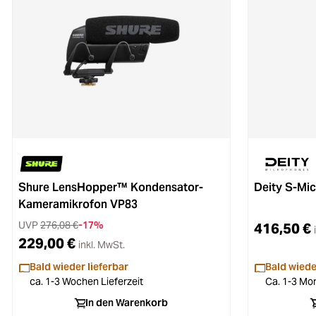
Shure LensHopper™ Kondensator-
Deity S-Mic
Kameramikrofon VP83
UVP
276,08 €
-17%
416,50 €
229,00 €
inkl. MwSt.
Bald wieder lieferbar
Bald wiede
ca. 1-3 Wochen Lieferzeit
Ca. 1-3 Mon
In den Warenkorb