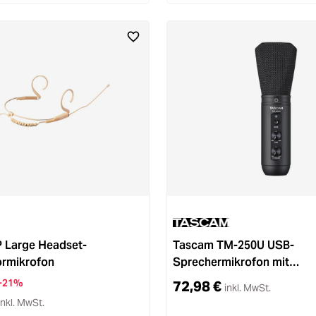
 Large Headset-
Tascam TM-250U USB-
rmikrofon
Sprechermikrofon mit
Kopfhörerausgang
-21%
72,98 €
inkl. MwSt.
inkl. MwSt.