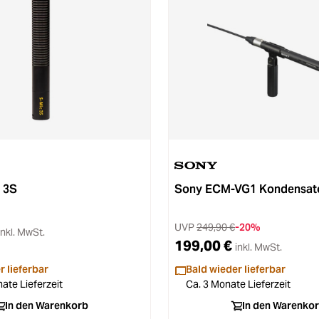
 3S
Sony ECM-VG1 Kondensato
UVP
249,90 €
-20%
inkl. MwSt.
199,00 €
inkl. MwSt.
r lieferbar
Bald wieder lieferbar
ate Lieferzeit
Ca. 3 Monate Lieferzeit
In den Warenkorb
In den Warenko