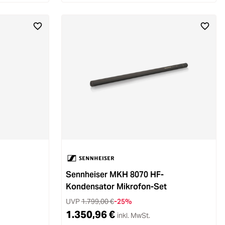
Sennheiser MKH 8070 HF-
Kondensator Mikrofon-Set
UVP
1.799,00 €
-25%
1.350,96 €
inkl. MwSt.