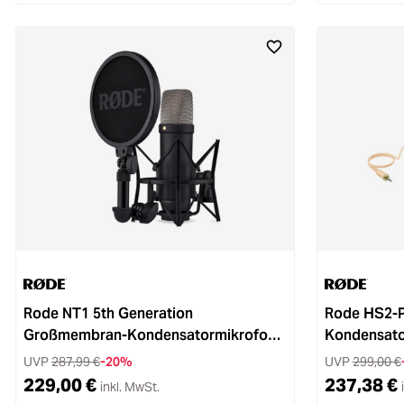
Rode NT1 5th Generation
Rode HS2-P
Großmembran-Kondensatormikrofon
Kondensato
schwarz
UVP
287,99 €
-20%
UVP
299,00 €
229,00 €
237,38 €
inkl. MwSt.