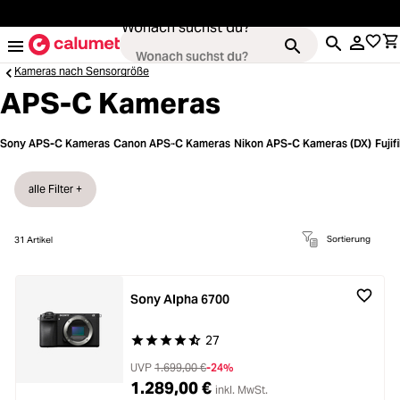
alt springen
Wonach suchst du?
Kameras nach Sensorgröße
APS-C Kameras
Kameras
Sony APS-C Kameras
Canon APS-C Kameras
Nikon APS-C Kameras (DX)
Fuji
Loading...
Objektive
alle Filter +
Loading...
Video & Drohnen
Sortierung
31
Artikel
Loading...
Stative & Gimbals
Sony Alpha 6700
Loading...
27
Durchschnittliche Bewertung von 4.8 von 5 Ste
Taschen
Loading...
UVP
1.699,00 €
-24%
1.289,00 €
inkl. MwSt.