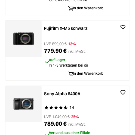
In den Warenkorb
Fujifilm X-M5 schwarz
UVP
899,00 €
-13%
779,90 €
inkl. MwSt.
Auf Lager
In 1-3 Werktagen bei dir
In den Warenkorb
Sony Alpha 6400A
14
Durchschnittliche Bewertung von 4.6 von 5 Ste
UVP
1.049,00 €
-25%
789,00 €
inkl. MwSt.
Versand aus einer Filiale