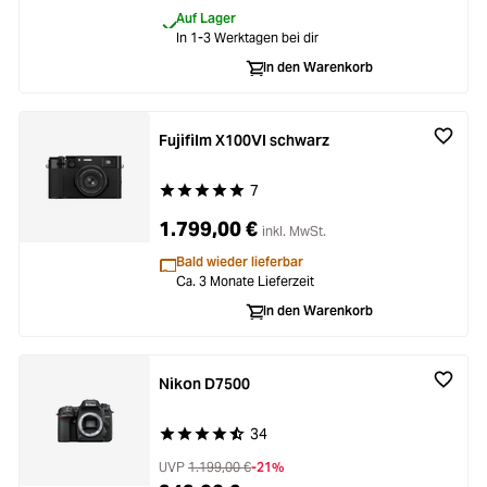
Zubehör
Auf Lager
Loading...
In 1-3 Werktagen bei dir
Licht & Studio
In den Warenkorb
Loading...
Bildbearbeitung
Fujifilm X100VI schwarz
Loading...
Ferngläser
7
Durchschnittliche Bewertung von 5 von 5 Stern
Loading...
1.799,00 €
inkl. MwSt.
Second Hand
Bald wieder lieferbar
Loading...
Ca. 3 Monate Lieferzeit
SALE
In den Warenkorb
Loading...
Nikon D7500
34
Durchschnittliche Bewertung von 4.7 von 5 Ste
UVP
1.199,00 €
-21%