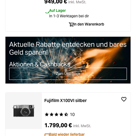
949,00 €
inkl. MwSt.
Auf Lager
In 1-3 Werktagen bei dir
In den Warenkorb
Aktuelle Rabatte entdecken und bares
Geld sparen!
Aktionen & Cashbacks
Zum Überblick
Fujifilm X100VI silber
10
Durchschnittliche Bewertung von 4.8 von 5 Ste
1.799,00 €
inkl. MwSt.
Bald wieder lieferbar