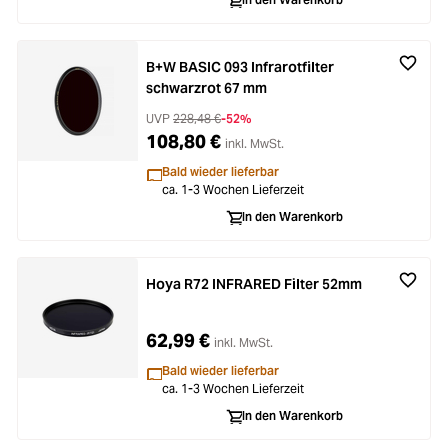
Zubehör
ading...
Licht & Studio
ading...
B+W BASIC 093 Infrarotfilter
schwarzrot 67 mm
Bildbearbeitung
UVP
228,48 €
-52%
ading...
108,80 €
inkl. MwSt.
Ferngläser
Bald wieder lieferbar
ading...
ca. 1-3 Wochen Lieferzeit
In den Warenkorb
Second Hand
ading...
SALE
Hoya R72 INFRARED Filter 52mm
ading...
62,99 €
inkl. MwSt.
Bald wieder lieferbar
ca. 1-3 Wochen Lieferzeit
In den Warenkorb