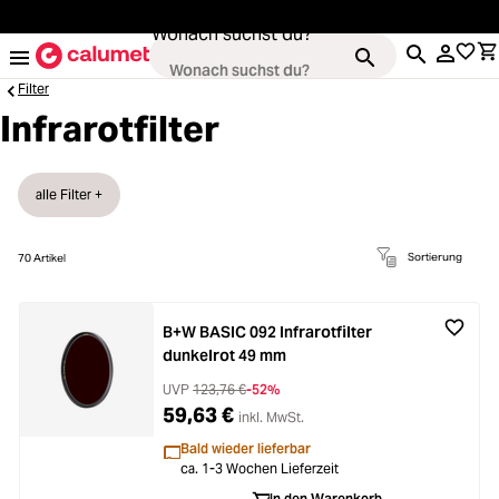
alt springen
Wonach suchst du?
Filter
Infrarotfilter
Kameras
ading...
alle Filter +
Objektive
ading...
Sortierung
70
Artikel
Video & Drohnen
ading...
B+W BASIC 092 Infrarotfilter
dunkelrot 49 mm
Stative & Gimbals
ading...
UVP
123,76 €
-52%
59,63 €
inkl. MwSt.
Taschen
ading...
Bald wieder lieferbar
ca. 1-3 Wochen Lieferzeit
In den Warenkorb