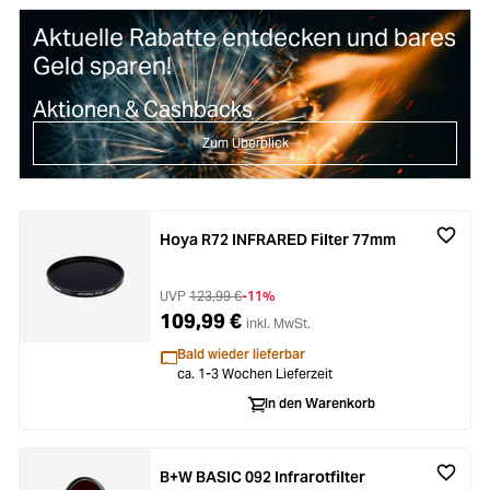
Aktuelle Rabatte entdecken und bares
Geld sparen!
Aktionen & Cashbacks
Zum Überblick
Hoya R72 INFRARED Filter 77mm
UVP
123,99 €
-11%
109,99 €
inkl. MwSt.
Bald wieder lieferbar
ca. 1-3 Wochen Lieferzeit
In den Warenkorb
B+W BASIC 092 Infrarotfilter