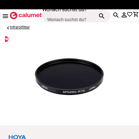
alt springen
Wonach suchst du?
Infrarotfilter
%
Loading...
Kameras
Loading...
Objektive
Loading...
Video & Drohnen
Loading...
Stative & Gimbals
Loading...
Taschen