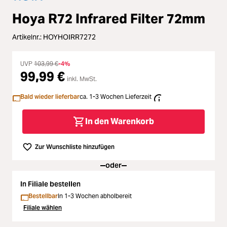
Loading...
Zubehör
Hoya R72 Infrared Filter 72mm
Loading...
Licht & Studio
Artikelnr.:
HOYHOIRR7272
Loading...
Bildbearbeitung
UVP
103,99 €
-4%
99,99 €
inkl. MwSt.
Loading...
Ferngläser
Bald wieder lieferbar
ca. 1-3 Wochen Lieferzeit
Loading...
Second Hand
In den Warenkorb
Loading...
SALE
Zur Wunschliste hinzufügen
oder
In Filiale bestellen
Bestellbar
In 1-3 Wochen abholbereit
Filiale wählen