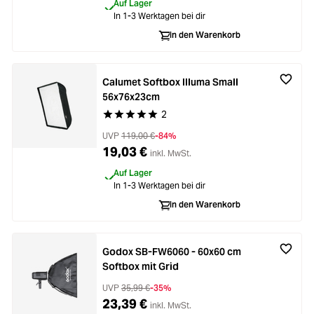
Auf Lager
In 1-3 Werktagen bei dir
In den Warenkorb
Calumet Softbox Illuma Small
56x76x23cm
2
Durchschnittliche Bewertung von 5 von 5 Stern
UVP
119,00 €
-84%
19,03 €
inkl. MwSt.
Auf Lager
In 1-3 Werktagen bei dir
In den Warenkorb
Godox SB-FW6060 - 60x60 cm
Softbox mit Grid
UVP
35,99 €
-35%
23,39 €
inkl. MwSt.