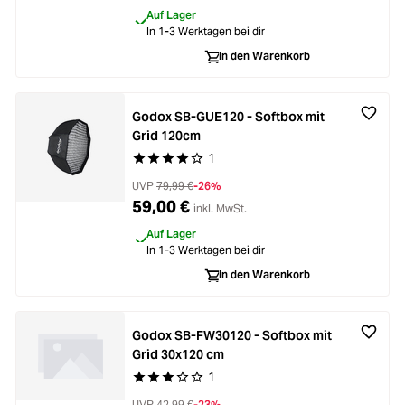
Loading...
Zubehör
Auf Lager
Loading...
In 1-3 Werktagen bei dir
Licht & Studio
In den Warenkorb
Loading...
Bildbearbeitung
Godox SB-GUE120 - Softbox mit
Grid 120cm
Loading...
Ferngläser
1
Durchschnittliche Bewertung von 4 von 5 Stern
UVP
79,99 €
-26%
Loading...
Second Hand
59,00 €
inkl. MwSt.
Auf Lager
Loading...
In 1-3 Werktagen bei dir
SALE
In den Warenkorb
Loading...
Godox SB-FW30120 - Softbox mit
Grid 30x120 cm
1
Durchschnittliche Bewertung von 3 von 5 Stern
UVP
42,99 €
-23%