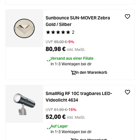
Sunbounce SUN-MOVER Zebra
Gold / Silber
2
Durchschnittliche Bewertung von 5 von 5 Stern
UVP
89,00 €
-9%
80,98 €
inkl. MwSt.
Versand aus einer Filiale
In 1-3 Werktagen bei dir
In den Warenkorb
SmallRig RF 10C tragbares LED-
Videolicht 4634
UVP
61,90 €
-16%
52,00 €
inkl. MwSt.
Auf Lager
In 1-3 Werktagen bei dir