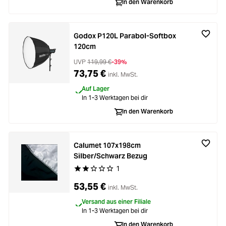
In den Warenkorb
Godox P120L Parabol-Softbox
120cm
UVP
119,99 €
-39%
73,75 €
inkl. MwSt.
Auf Lager
In 1-3 Werktagen bei dir
In den Warenkorb
Calumet 107x198cm
Silber/Schwarz Bezug
1
Durchschnittliche Bewertung von 2 von 5 Stern
53,55 €
inkl. MwSt.
Versand aus einer Filiale
In 1-3 Werktagen bei dir
In den Warenkorb