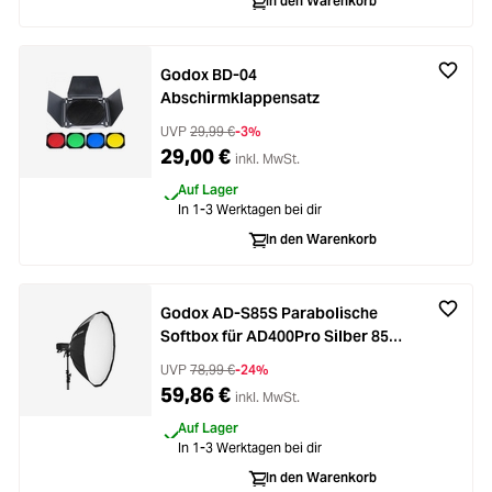
In den Warenkorb
Godox BD-04
Abschirmklappensatz
UVP
29,99 €
-3%
29,00 €
inkl. MwSt.
Auf Lager
In 1-3 Werktagen bei dir
In den Warenkorb
Godox AD-S85S Parabolische
Softbox für AD400Pro Silber 85
cm
UVP
78,99 €
-24%
59,86 €
inkl. MwSt.
Auf Lager
In 1-3 Werktagen bei dir
In den Warenkorb