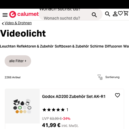
alt springen
Wonach suchst du?
Video & Drohnen
Videolicht
Kameras
Leuchten
Reflektoren & Zubehör
Softboxen & Zubehör
Schirme
Diffusoren
Wa
Loading...
Objektive
alle Filter +
Loading...
Video & Drohnen
Sortierung
2266
Artikel
Loading...
Stative & Gimbals
Godox AD200 Zubehör Set AK-R1
Loading...
1
Durchschnittliche Bewertung von 5 von 5 Stern
Taschen
UVP
63,99 €
-34%
41,99 €
inkl. MwSt.