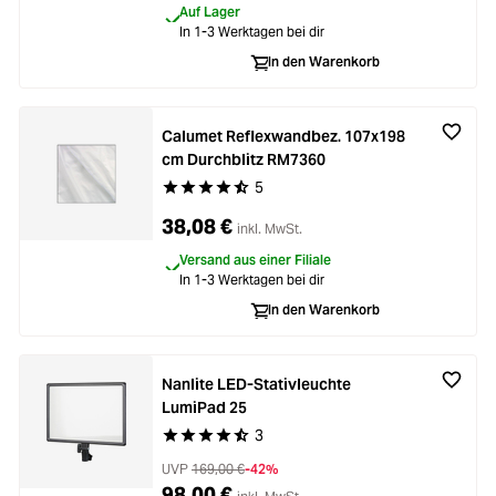
Auf Lager
In 1-3 Werktagen bei dir
In den Warenkorb
Calumet Reflexwandbez. 107x198
cm Durchblitz RM7360
5
Durchschnittliche Bewertung von 4.8 von 5 Ste
38,08 €
inkl. MwSt.
Versand aus einer Filiale
In 1-3 Werktagen bei dir
In den Warenkorb
Nanlite LED-Stativleuchte
LumiPad 25
3
Durchschnittliche Bewertung von 4.6 von 5 Ste
UVP
169,00 €
-42%
98,00 €