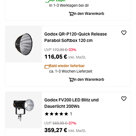
In 1-3 Werktagen bei dir
In den Warenkorb
Godox QR-P120-Quick Release
Parabol Softbox 120 cm
UVP
172,99 €
-33%
116,05 €
inkl. MwSt.
Bald wieder lieferbar
ca. 1-3 Wochen Lieferzeit
In den Warenkorb
Godox FV200 LED Blitz und
Dauerlicht 200Ws
1
Durchschnittliche Bewertung von 5 von 5 Stern
UVP
569,99 €
-37%
359,27 €
inkl. MwSt.