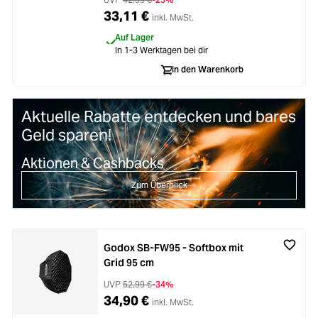
33,11 €
inkl. MwSt.
Auf Lager
In 1-3 Werktagen bei dir
In den Warenkorb
Aktuelle Rabatte entdecken und bares
Geld sparen!
Aktionen & Cashbacks
Zum Überblick
Godox SB-FW95 - Softbox mit
Grid 95 cm
UVP
52,99 €
-34%
34,90 €
inkl. MwSt.