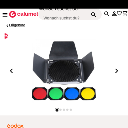
alt springen
Wonach suchst du?
Flügeltore
%
Kameras
Loading...
Objektive
Loading...
Video & Drohnen
Loading...
Stative & Gimbals
Loading...
Taschen
Loading...