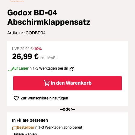
Zubehör
Godox BD-04
Loading...
Licht & Studio
Abschirmklappensatz
Loading...
Artikelnr.:
GODBD04
Bildbearbeitung
Loading...
UVP
29,99 €
-10%
Ferngläser
26,99 €
inkl. MwSt.
Loading...
Second Hand
Auf Lager
In 1-3 Werktagen bei dir
Loading...
In den Warenkorb
SALE
Loading...
Zur Wunschliste hinzufügen
oder
In Filiale bestellen
Bestellbar
In 1-3 Werktagen abholbereit
Filiale wählen