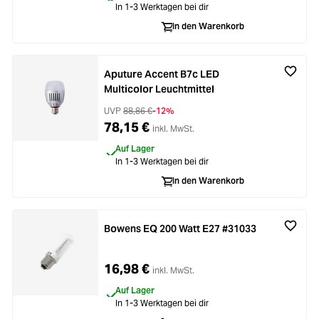
Zubehör
In 1-3 Werktagen bei dir
In den Warenkorb
Loading...
Licht & Studio
Loading...
Aputure Accent B7c LED
Bildbearbeitung
Multicolor Leuchtmittel
Loading...
UVP
88,86 €
-12%
Ferngläser
78,15 €
inkl. MwSt.
Auf Lager
Loading...
Second Hand
In 1-3 Werktagen bei dir
In den Warenkorb
Loading...
SALE
Bowens EQ 200 Watt E27 #31033
Loading...
16,98 €
inkl. MwSt.
Auf Lager
In 1-3 Werktagen bei dir