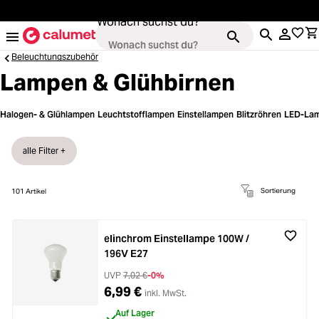
alt springen
Wonach suchst du?
Beleuchtungszubehör
Lampen & Glühbirnen
Kameras
Halogen- & Glühlampen
Leuchtstofflampen
Einstellampen
Blitzröhren
LED-La
Loading...
Objektive
alle Filter +
Loading...
Video & Drohnen
Sortierung
101
Artikel
Loading...
Stative & Gimbals
elinchrom Einstellampe 100W /
196V E27
Loading...
Taschen
UVP
7,02 €
-0%
6,99 €
inkl. MwSt.
Loading...
Auf Lager