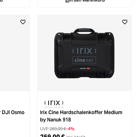
rb
In den Warenkorb
r DJI Osmo
Irix Cine Hardschalenkoffer Medium
by Nanuk 918
UVP
269,09 €
-4%
259,00 €