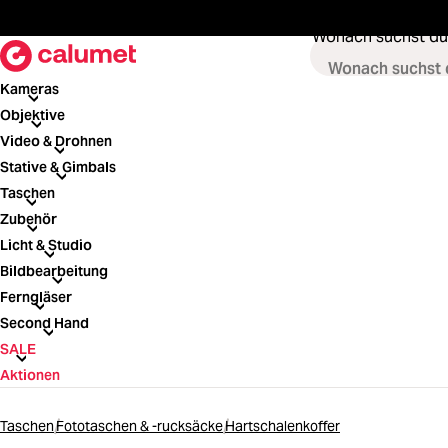
springen
Zur Hauptnavigation springen
Wonach suchst du
Kameras
Kameras
Objektive
Objektive
Video & Drohnen
Video & Drohnen
Stative & Gimbals
Stative & Gimbals
Taschen
Taschen
Zubehör
Zubehör
Licht & Studio
Licht & Studio
Bildbearbeitung
Bildbearbeitung
Ferngläser
Ferngläser
Second Hand
Second Hand
SALE
SALE
Aktionen
Taschen
Fototaschen & -rucksäcke
Hartschalenkoffer