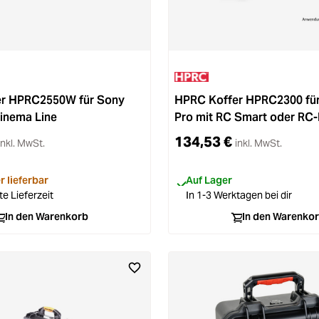
r HPRC2550W für Sony
HPRC Koffer HPRC2300 für 
inema Line
Pro mit RC Smart oder RC
Controller
134,53 €
inkl. MwSt.
inkl. MwSt.
r lieferbar
Auf Lager
e Lieferzeit
In 1-3 Werktagen bei dir
In den Warenkorb
In den Warenko