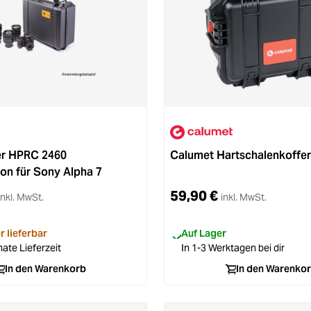
r HPRC 2460
Calumet Hartschalenkoffer
on für Sony Alpha 7
59,90 €
inkl. MwSt.
inkl. MwSt.
r lieferbar
Auf Lager
ate Lieferzeit
In 1-3 Werktagen bei dir
In den Warenkorb
In den Warenko