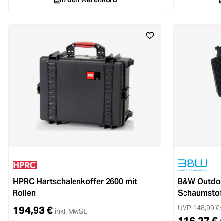
In den Warenkorb
HPRC Hartschalenkoffer 2600 mit
B&W Outdoo
Rollen
Schaumstof
UVP
148,99 €
194,93 €
inkl. MwSt.
116,27 €