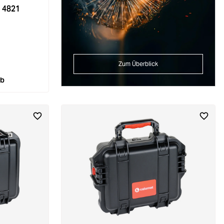
 4821
Zum Überblick
rb