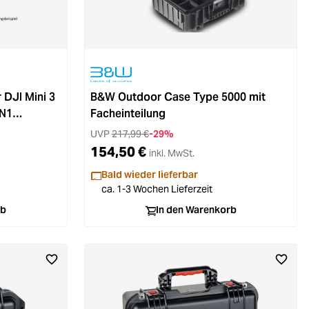
DJI Mini 3
B&W Outdoor Case Type 5000 mit
-N1
Facheinteilung
UVP
217,99 €
-29%
154,50 €
inkl. MwSt.
Bald wieder lieferbar
ca. 1-3 Wochen Lieferzeit
rb
In den Warenkorb