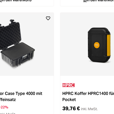
In den Warenkorb
In den Warenko
r Case Type 4000 mit
HPRC Koffer HPRC1400 fü
feinsatz
Pocket
-22%
39,76 €
inkl. MwSt.