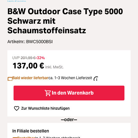
Zubehör
B&W Outdoor Case Type 5000
ading...
Licht & Studio
Schwarz mit
Schaumstoffeinsatz
ading...
Bildbearbeitung
Artikelnr.:
BWC5000BSI
ading...
Ferngläser
UVP
201,99 €
-32%
137,00 €
ading...
inkl. MwSt.
Second Hand
Bald wieder lieferbar
ca. 1-3 Wochen Lieferzeit
ading...
SALE
In den Warenkorb
ading...
Zur Wunschliste hinzufügen
oder
In Filiale bestellen