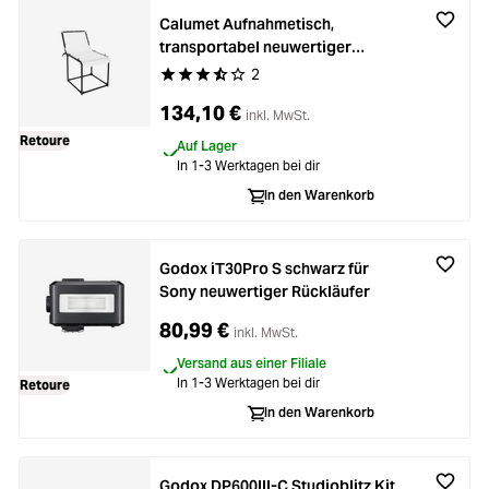
Calumet Aufnahmetisch,
transportabel neuwertiger
Rückläufer
2
Durchschnittliche Bewertung von 3.5 von 5 Ste
134,10 €
inkl. MwSt.
Retoure
Auf Lager
In 1-3 Werktagen bei dir
In den Warenkorb
Godox iT30Pro S schwarz für
Sony neuwertiger Rückläufer
80,99 €
inkl. MwSt.
Versand aus einer Filiale
In 1-3 Werktagen bei dir
Retoure
In den Warenkorb
Godox DP600III-C Studioblitz Kit