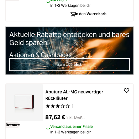
In 1-3 Werktagen bei dir
In den Warenkorb
Aktuelle Rabatte entdecken und bares
Geld sparen!
Aktionen & Cashbacks
Zum Überblick
Aputure AL-MC neuwertiger
Rückläufer
1
Durchschnittliche Bewertung von 2.6 von 5 Ste
87,62 €
inkl. MwSt.
Retoure
Versand aus einer Filiale
In 1-3 Werktagen bei dir