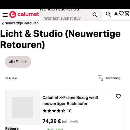
alt springen
Wonach suchst du?
Neuwertige Retouren
Licht & Studio (Neuwertige
Retouren)
Kameras
Loading...
Objektive
alle Filter +
Loading...
Video & Drohnen
Sortierung
38
Artikel
Loading...
Stative & Gimbals
Calumet X-Frame Bezug weiß
Loading...
neuwertiger Rückläufer
10
Taschen
Durchschnittliche Bewertung von 4.3 von 5 Ste
Loading...
74,26 €
inkl. MwSt.
Retoure
Auf Lager