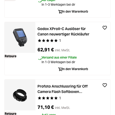
Zubehör
In 1-3 Werktagen bei dir
Loading...
In den Warenkorb
Licht & Studio
Loading...
Bildbearbeitung
Godox XProII-C Auslöser für
Canon neuwertiger Rückläufer
Loading...
1
Durchschnittliche Bewertung von 5 von 5 Stern
Ferngläser
62,91 €
Loading...
inkl. MwSt.
Retoure
Versand aus einer Filiale
Second Hand
In 1-3 Werktagen bei dir
Loading...
In den Warenkorb
SALE
Loading...
Profoto Anschlussring für Off
Camera Flash Softboxen
neuwertiger Rückläufer
1
Durchschnittliche Bewertung von 5 von 5 Stern
71,10 €
inkl. MwSt.
Retoure
Auf Lager