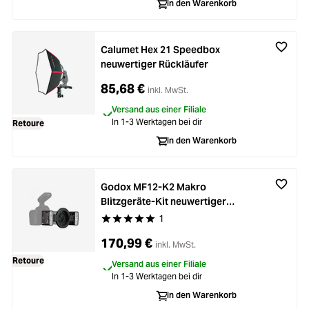
In den Warenkorb
Calumet Hex 21 Speedbox
neuwertiger Rückläufer
85,68 €
inkl. MwSt.
Versand aus einer Filiale
In 1-3 Werktagen bei dir
Retoure
In den Warenkorb
Godox MF12-K2 Makro
Blitzgeräte-Kit neuwertiger
Rückläufer
1
Durchschnittliche Bewertung von 5 von 5 Stern
170,99 €
inkl. MwSt.
Retoure
Versand aus einer Filiale
In 1-3 Werktagen bei dir
In den Warenkorb