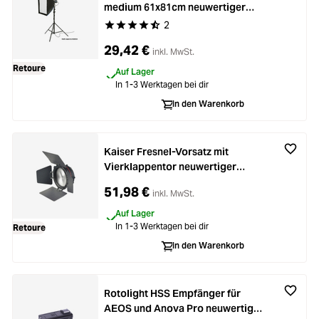
medium 61x81cm neuwertiger
Rückläufer
2
Durchschnittliche Bewertung von 4.5 von 5 Ste
29,42 €
inkl. MwSt.
Retoure
Auf Lager
In 1-3 Werktagen bei dir
In den Warenkorb
Kaiser Fresnel-Vorsatz mit
Vierklappentor neuwertiger
Rückläufer
51,98 €
inkl. MwSt.
Auf Lager
In 1-3 Werktagen bei dir
Retoure
In den Warenkorb
Rotolight HSS Empfänger für
AEOS und Anova Pro neuwertiger