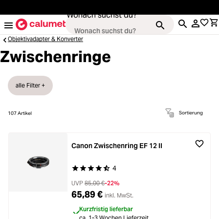
alt springen
Wonach suchst du?
Objektivadapter & Konverter
Zwischenringe
Loading...
Kameras
alle Filter +
Loading...
Objektive
Sortierung
107
Artikel
Loading...
Video & Drohnen
Canon Zwischenring EF 12 II
Loading...
Stative & Gimbals
4
Durchschnittliche Bewertung von 4.5 von 5 Ste
Loading...
UVP
85,00 €
-22%
Taschen
65,89 €
inkl. MwSt.
Kurzfristig lieferbar
ca. 1-3 Wochen Lieferzeit