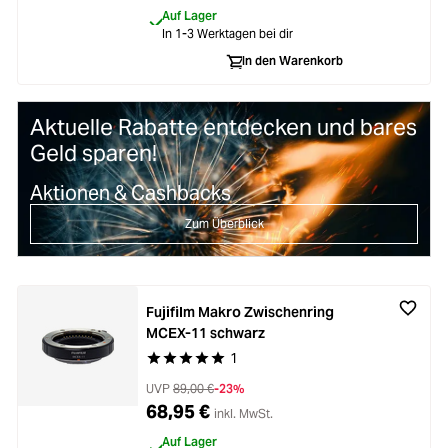
Auf Lager
In 1-3 Werktagen bei dir
In den Warenkorb
Aktuelle Rabatte entdecken und bares
Geld sparen!
Aktionen & Cashbacks
Zum Überblick
Fujifilm Makro Zwischenring
MCEX-11 schwarz
1
Durchschnittliche Bewertung von 5 von 5 Stern
UVP
89,00 €
-23%
68,95 €
inkl. MwSt.
Auf Lager