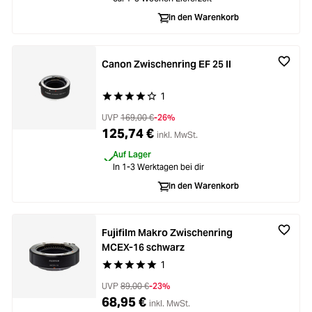
Loading...
Zubehör
In den Warenkorb
Loading...
Licht & Studio
Canon Zwischenring EF 25 II
Loading...
Bildbearbeitung
1
Durchschnittliche Bewertung von 4 von 5 Stern
Loading...
Ferngläser
UVP
169,00 €
-26%
125,74 €
inkl. MwSt.
Loading...
Auf Lager
Second Hand
In 1-3 Werktagen bei dir
In den Warenkorb
Loading...
SALE
Fujifilm Makro Zwischenring
MCEX-16 schwarz
1
Durchschnittliche Bewertung von 5 von 5 Stern
UVP
89,00 €
-23%
68,95 €
inkl. MwSt.