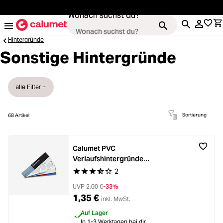
alt springen
Wonach suchst du?
Hintergründe
Sonstige Hintergründe
Loading...
Kameras
alle Filter +
Loading...
Objektive
Sortierung
68
Artikel
Loading...
Video & Drohnen
Calumet PVC
Loading...
Verlaufshintergründe
Stative & Gimbals
Swatchbook
2
Durchschnittliche Bewertung von 3.5 von 5 Ste
Loading...
UVP
2,00 €
-33%
Taschen
1,35 €
inkl. MwSt.
Auf Lager
In 1-3 Werktagen bei dir