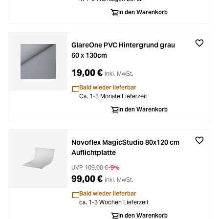
Loading...
Zubehör
In den Warenkorb
Loading...
Licht & Studio
GlareOne PVC Hintergrund grau
Loading...
Bildbearbeitung
60 x 130cm
19,00 €
inkl. MwSt.
Loading...
Ferngläser
Bald wieder lieferbar
Ca. 1-3 Monate Lieferzeit
Loading...
In den Warenkorb
Second Hand
Loading...
SALE
Novoflex MagicStudio 80x120 cm
Auflichtplatte
UVP
109,00 €
-9%
99,00 €
inkl. MwSt.
Bald wieder lieferbar
ca. 1-3 Wochen Lieferzeit
In den Warenkorb