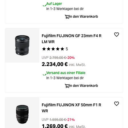
Auf Lager
In 1-3 Werktagen bei dir
In den Warenkorb
Fujifilm FUJINON GF 23mm F4 R
LM WR
5
Durchschnittliche Bewertung von 5 von 5 Stern
UVP
2.799,00 €
-20%
2.234,00 €
inkl. MwSt.
Versand aus einer Filiale
In 1-3 Werktagen bei dir
In den Warenkorb
Fujifilm FUJINON XF 50mm F1 R
WR
UVP
1.599,00 €
-21%
1.269,00 €
inkl. MwSt.