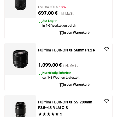
UVP
849,00 €
-18%
697,00 €
inkl. MwSt.
Auf Lager
In 1-3 Werktagen bei dir
In den Warenkorb
Fujifilm FUJINON XF 56mm F1.2 R
1.099,00 €
inkl. MwSt.
Kurzfristig lieferbar
ca. 1-3 Wochen Lieferzeit
In den Warenkorb
Fujifilm FUJINON XF 55-200mm
F3.5-4.8 R LM OIS
9
Durchschnittliche Bewertung von 4.8 von 5 Ste