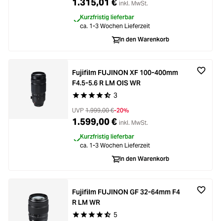
1.315,01 €
inkl. MwSt.
Kurzfristig lieferbar
ca. 1-3 Wochen Lieferzeit
In den Warenkorb
Fujifilm FUJINON XF 100-400mm
F4.5-5.6 R LM OIS WR
3
Durchschnittliche Bewertung von 4.3 von 5 Ste
UVP
1.999,00 €
-20%
1.599,00 €
inkl. MwSt.
Kurzfristig lieferbar
ca. 1-3 Wochen Lieferzeit
In den Warenkorb
Fujifilm FUJINON GF 32-64mm F4
R LM WR
5
Durchschnittliche Bewertung von 4.6 von 5 Ste