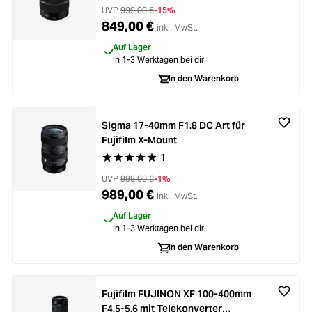
UVP
999,00 €
-15%
849,00 €
inkl. MwSt.
Auf Lager
In 1-3 Werktagen bei dir
In den Warenkorb
Sigma 17-40mm F1.8 DC Art für
Fujifilm X-Mount
1
Durchschnittliche Bewertung von 5 von 5 Stern
UVP
999,00 €
-1%
989,00 €
inkl. MwSt.
Auf Lager
In 1-3 Werktagen bei dir
In den Warenkorb
Fujifilm FUJINON XF 100-400mm
F4.5-5.6 mit Telekonverter