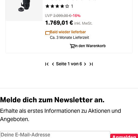
FUJINON XF1.4X TC WR
1
Durchschnittliche Bewertung von 4 von 5 Stern
UVP
2.099,00 €
-16%
1.769,01 €
inkl. MwSt.
Bald wieder lieferbar
Ca. 3 Monate Lieferzeit
In den Warenkorb
Seite 1 von 6
Melde dich zum Newsletter an.
Erhalte als erstes Informationen zu Aktionen und
Angeboten.
Anmelden