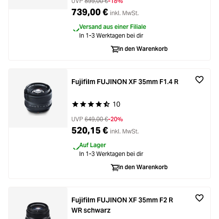
Loading...
Zubehör
UVP
899,00 €
-18%
739,00 €
inkl. MwSt.
Loading...
Licht & Studio
Versand aus einer Filiale
In 1-3 Werktagen bei dir
In den Warenkorb
Loading...
Bildbearbeitung
Loading...
Fujifilm FUJINON XF 35mm F1.4 R
Ferngläser
10
Durchschnittliche Bewertung von 4.7 von 5 Ste
Loading...
Second Hand
UVP
649,00 €
-20%
520,15 €
inkl. MwSt.
Loading...
SALE
Auf Lager
In 1-3 Werktagen bei dir
In den Warenkorb
Fujifilm FUJINON XF 35mm F2 R
WR schwarz