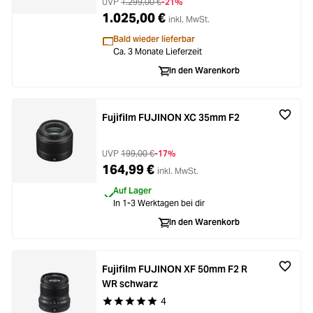
UVP
1.299,00 €
-21%
1.025,00 €
inkl. MwSt.
Bald wieder lieferbar
Ca. 3 Monate Lieferzeit
In den Warenkorb
Fujifilm FUJINON XC 35mm F2
UVP
199,00 €
-17%
164,99 €
inkl. MwSt.
Auf Lager
In 1-3 Werktagen bei dir
In den Warenkorb
Fujifilm FUJINON XF 50mm F2 R
WR schwarz
4
Durchschnittliche Bewertung von 5 von 5 Stern