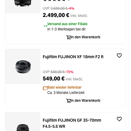
Durchschnittliche Bewertung von 5 von 5 Stern
UVP
2.599,00 €
-4%
2.499,00 €
inkl. MwSt.
Versand aus einer Filiale
In 1-3 Werktagen bei dir
In den Warenkorb
Fujifilm FUJINON XF 18mm F2 R
UVP
649,00 €
-15%
549,00 €
inkl. MwSt.
Bald wieder lieferbar
Ca. 3 Monate Lieferzeit
In den Warenkorb
Fujifilm FUJINON GF 35-70mm
F4.5-5.6 WR