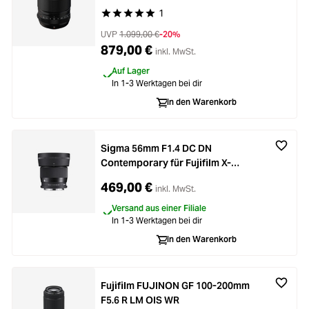
1
Durchschnittliche Bewertung von 5 von 5 Stern
UVP
1.099,00 €
-20%
879,00 €
inkl. MwSt.
Auf Lager
In 1-3 Werktagen bei dir
In den Warenkorb
Sigma 56mm F1.4 DC DN
Contemporary für Fujifilm X-
Mount
469,00 €
inkl. MwSt.
Versand aus einer Filiale
In 1-3 Werktagen bei dir
In den Warenkorb
Fujifilm FUJINON GF 100-200mm
F5.6 R LM OIS WR