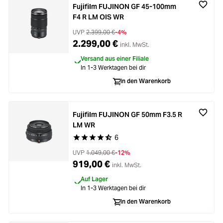
Fujifilm FUJINON GF 45-100mm
F4 R LM OIS WR
UVP
2.399,00 €
-4%
2.299,00 €
inkl. MwSt.
Versand aus einer Filiale
In 1-3 Werktagen bei dir
In den Warenkorb
Fujifilm FUJINON GF 50mm F3.5 R
LM WR
6
Durchschnittliche Bewertung von 4.3 von 5 Ste
UVP
1.049,00 €
-12%
919,00 €
inkl. MwSt.
Auf Lager
In 1-3 Werktagen bei dir
In den Warenkorb