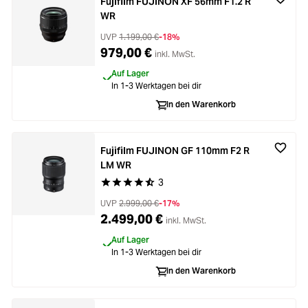
Fujifilm FUJINON XF 56mm F1.2 R
WR
UVP
1.199,00 €
-18%
979,00 €
inkl. MwSt.
Auf Lager
In 1-3 Werktagen bei dir
In den Warenkorb
Fujifilm FUJINON GF 110mm F2 R
LM WR
3
Durchschnittliche Bewertung von 4.6 von 5 Ste
UVP
2.999,00 €
-17%
2.499,00 €
inkl. MwSt.
Auf Lager
In 1-3 Werktagen bei dir
In den Warenkorb