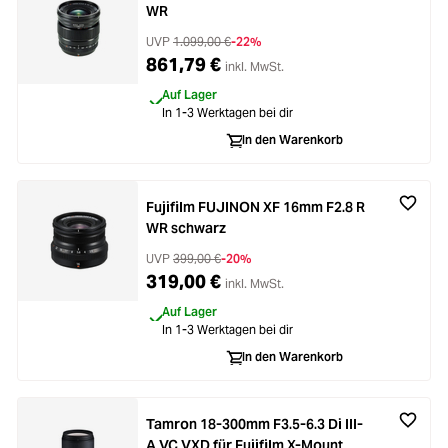
WR
UVP
1.099,00 €
-22%
861,79 €
inkl. MwSt.
Auf Lager
In 1-3 Werktagen bei dir
In den Warenkorb
Fujifilm FUJINON XF 16mm F2.8 R
WR schwarz
UVP
399,00 €
-20%
319,00 €
inkl. MwSt.
Auf Lager
In 1-3 Werktagen bei dir
In den Warenkorb
Tamron 18-300mm F3.5-6.3 Di III-
A VC VXD für Fujifilm X-Mount