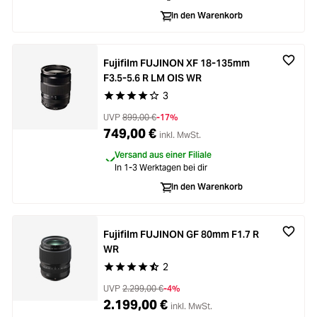
In den Warenkorb
Fujifilm FUJINON XF 18-135mm
F3.5-5.6 R LM OIS WR
3
Durchschnittliche Bewertung von 4 von 5 Stern
UVP
899,00 €
-17%
749,00 €
inkl. MwSt.
Versand aus einer Filiale
In 1-3 Werktagen bei dir
In den Warenkorb
Fujifilm FUJINON GF 80mm F1.7 R
WR
2
Durchschnittliche Bewertung von 4.9 von 5 Ste
UVP
2.299,00 €
-4%
2.199,00 €
inkl. MwSt.