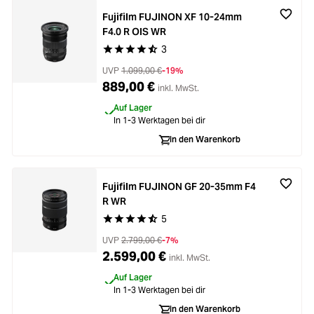
Fujifilm FUJINON XF 10-24mm
F4.0 R OIS WR
3
Durchschnittliche Bewertung von 4.6 von 5 Ste
UVP
1.099,00 €
-19%
889,00 €
inkl. MwSt.
Auf Lager
In 1-3 Werktagen bei dir
In den Warenkorb
Fujifilm FUJINON GF 20-35mm F4
R WR
5
Durchschnittliche Bewertung von 4.5 von 5 Ste
UVP
2.799,00 €
-7%
2.599,00 €
inkl. MwSt.
Auf Lager
In 1-3 Werktagen bei dir
In den Warenkorb