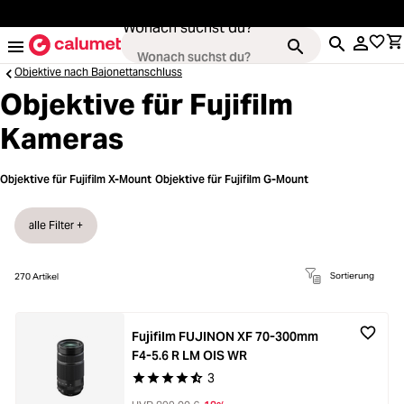
alt springen
Wonach suchst du?
Objektive nach Bajonettanschluss
Objektive für Fujifilm
Kameras
Loading...
Kameras
Objektive für Fujifilm X-Mount
Objektive für Fujifilm G-Mount
Loading...
Objektive
alle Filter +
Loading...
Video & Drohnen
Sortierung
270
Artikel
Loading...
Stative & Gimbals
Fujifilm FUJINON XF 70-300mm
Loading...
Taschen
F4-5.6 R LM OIS WR
3
Durchschnittliche Bewertung von 4.6 von 5 Ste