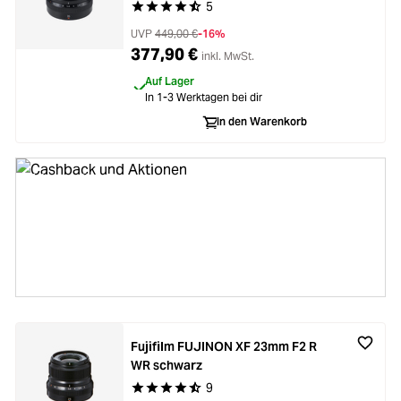
5
Durchschnittliche Bewertung von 4.8 von 5 Ste
UVP
449,00 €
-16%
377,90 €
inkl. MwSt.
Auf Lager
In 1-3 Werktagen bei dir
In den Warenkorb
Aktuelle Rabatte entdecken und bares
Geld sparen!
Aktionen & Cashbacks
Zum Überblick
Fujifilm FUJINON XF 23mm F2 R
WR schwarz
9
Durchschnittliche Bewertung von 4.7 von 5 Ste