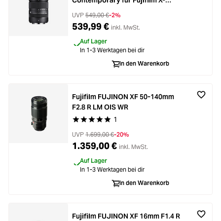
Contemporary für Fujifilm X-
Mount
UVP
549,00 €
-2%
539,99 €
inkl. MwSt.
Auf Lager
In 1-3 Werktagen bei dir
In den Warenkorb
Fujifilm FUJINON XF 50-140mm
F2.8 R LM OIS WR
1
Durchschnittliche Bewertung von 5 von 5 Stern
UVP
1.699,00 €
-20%
1.359,00 €
inkl. MwSt.
Auf Lager
In 1-3 Werktagen bei dir
In den Warenkorb
Fujifilm FUJINON XF 16mm F1.4 R