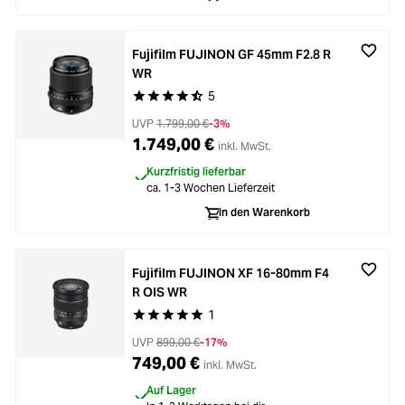
Fujifilm FUJINON GF 45mm F2.8 R
WR
5
Durchschnittliche Bewertung von 4.4 von 5 Ste
UVP
1.799,00 €
-3%
1.749,00 €
inkl. MwSt.
Kurzfristig lieferbar
ca. 1-3 Wochen Lieferzeit
In den Warenkorb
Fujifilm FUJINON XF 16-80mm F4
R OIS WR
1
Durchschnittliche Bewertung von 5 von 5 Stern
UVP
899,00 €
-17%
749,00 €
inkl. MwSt.
Auf Lager