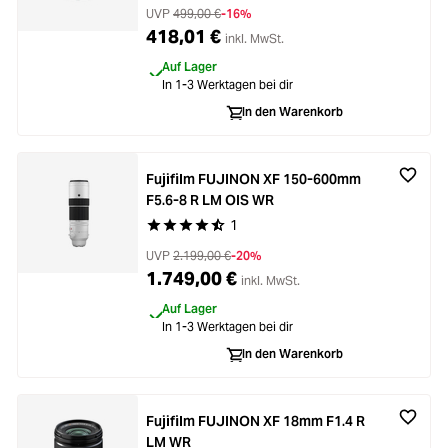
UVP
499,00 €
-16%
418,01 €
inkl. MwSt.
Auf Lager
In 1-3 Werktagen bei dir
In den Warenkorb
Fujifilm FUJINON XF 150-600mm
F5.6-8 R LM OIS WR
1
Durchschnittliche Bewertung von 4.8 von 5 Ste
UVP
2.199,00 €
-20%
1.749,00 €
inkl. MwSt.
Auf Lager
In 1-3 Werktagen bei dir
In den Warenkorb
Fujifilm FUJINON XF 18mm F1.4 R
LM WR