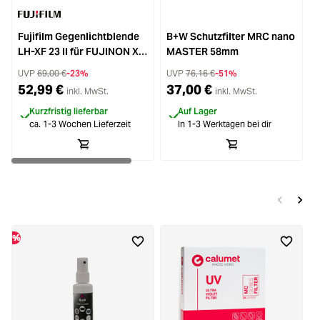
Fujifilm Gegenlichtblende
B+W Schutzfilter MRC nano
LH-XF 23 II für FUJINON XF
MASTER 58mm
23mm F1.4 LM WR und
UVP
69,00 €
-23%
UVP
76,16 €
-51%
FUJINON XF 33mm F1.4 LM
52,99 €
37,00 €
inkl. MwSt.
inkl. MwSt.
WR
Kurzfristig lieferbar
Auf Lager
ca. 1-3 Wochen Lieferzeit
In 1-3 Werktagen bei dir
%