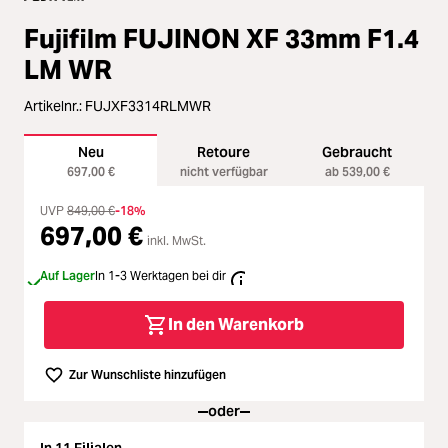
Loading...
Zubehör
Fujifilm FUJINON XF 33mm F1.4
Loading...
Licht & Studio
LM WR
Loading...
Artikelnr.:
FUJXF3314RLMWR
Bildbearbeitung
Loading...
Neu
Retoure
Gebraucht
Ferngläser
697,00 €
nicht verfügbar
ab 539,00 €
Loading...
UVP
849,00 €
-18%
Second Hand
697,00 €
inkl. MwSt.
Loading...
Auf Lager
In 1-3 Werktagen bei dir
SALE
Loading...
In den Warenkorb
Zur Wunschliste hinzufügen
oder