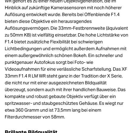
WR gehört es zu einer neuen Objektivgeneration, die im
Hinblick auf zukünftige Kamerasensoren mit noch höherer
Auflösung entwickelt wurde. Bereits bei Offenblende F1.4
bieten diese Objektive ein herausragendes
Auflösungsvermögen. Die 33mm-Festbrennweite (äquivalent
zu 50mm KB) ist vielfältig einsetzbar. Die hohe Lichtstärke von
F1.4 bietet zusätzliche Flexibilität bei schwierigen
Lichtbedingungen und ermöglicht außerdem Aufnahmen mit
einem außergewöhnlich schönen Bokeh. Ein schneller und
punktgenauer Autofokus sorgt bei Foto- wie
Videoaufnahmen für eine verlässliche Scharfstellung. Das XF
33mm F1.4 R LM WR steht ganz in der Tradition der X Serie,
die nicht nur mit einer ausgezeichneten Bildqualität
überzeugt, sondern auch mit ihrer handlichen Bauweise. Das
kompakte und robust gebaute Objektiv verfügt über ein
spritzwasser- und staubgeschütztes Gehäuse. Es wiegt nur
etwa 360 Gramm und ist 73,5mm lang bei einem
Filterdurchmesser von 58mm.
Brillante Bildqualität