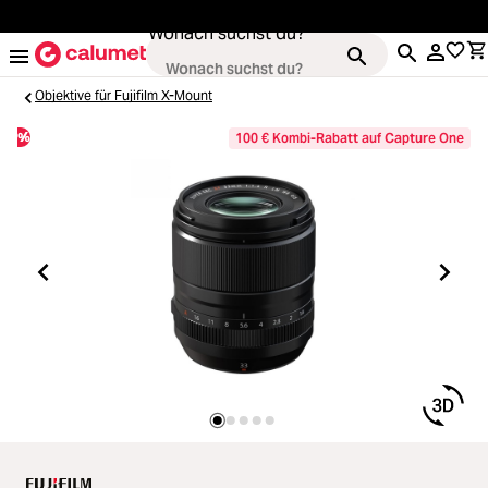
alt springen
Wonach suchst du?
Objektive für Fujifilm X-Mount
%
100 € Kombi-Rabatt auf Capture One
Kameras
Loading...
Objektive
Loading...
Video & Drohnen
Loading...
Stative & Gimbals
Loading...
Taschen