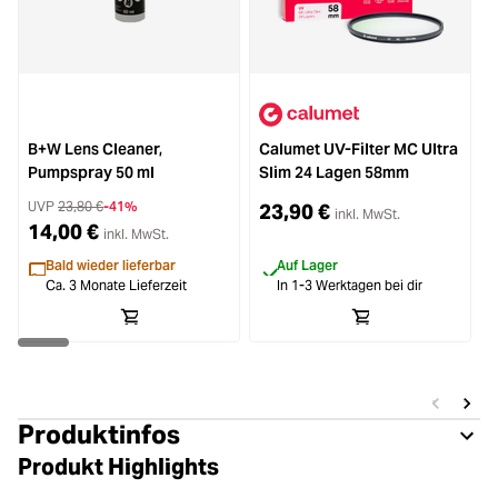
B+W Lens Cleaner,
Calumet UV-Filter MC Ultra
B
Pumpspray 50 ml
Slim 24 Lagen 58mm
UVP
23,80 €
-41%
23,90 €
inkl. MwSt.
14,00 €
inkl. MwSt.
Bald wieder lieferbar
Auf Lager
Ca. 3 Monate Lieferzeit
In 1-3 Werktagen bei dir
Produktinfos
Produkt Highlights