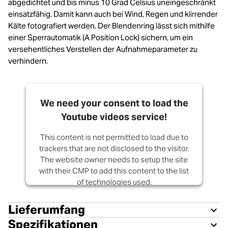
abgedichtet und bis minus 10 Grad Celsius uneingeschränkt
einsatzfähig. Damit kann auch bei Wind, Regen und klirrender
Kälte fotografiert werden. Der Blendenring lässt sich mithilfe
einer Sperrautomatik (A Position Lock) sichern, um ein
versehentliches Verstellen der Aufnahmeparameter zu
verhindern.
We need your consent to load the
Youtube videos service!
This content is not permitted to load due to
trackers that are not disclosed to the visitor.
The website owner needs to setup the site
with their CMP to add this content to the list
of technologies used.
Powered by
Usercentrics Consent
Lieferumfang
Management Platform
Spezifikationen