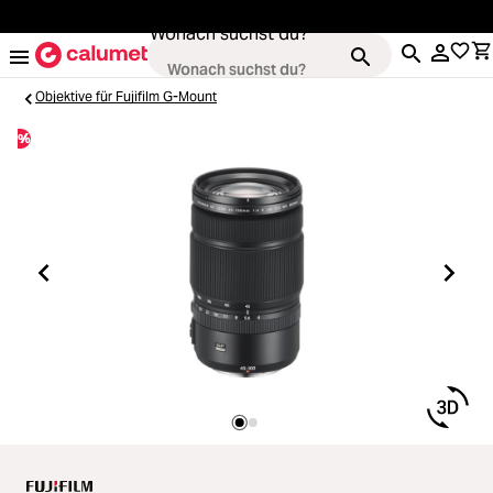
alt springen
Wonach suchst du?
Objektive für Fujifilm G-Mount
%
Kameras
Loading...
Objektive
Loading...
Video & Drohnen
Loading...
Stative & Gimbals
Loading...
Taschen
Loading...