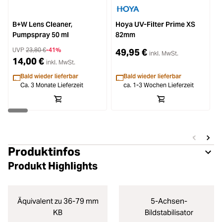
B+W Lens Cleaner,
Hoya UV-Filter Prime XS
Pumpspray 50 ml
82mm
S
UVP
23,80 €
-41%
49,95 €
inkl. MwSt.
14,00 €
inkl. MwSt.
Bald wieder lieferbar
Bald wieder lieferbar
Ca. 3 Monate Lieferzeit
ca. 1-3 Wochen Lieferzeit
Produktinfos
Produkt Highlights
Äquivalent zu 36-79 mm
5-Achsen-
KB
Bildstabilisator