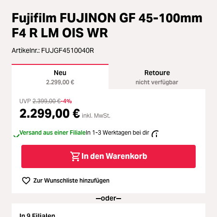
Zubehör
Fujifilm FUJINON GF 45-100mm
Loading...
Licht & Studio
F4 R LM OIS WR
Loading...
Artikelnr.:
FUJGF4510040R
Bildbearbeitung
Neu
Retoure
Loading...
Ferngläser
2.299,00 €
nicht verfügbar
Loading...
UVP
2.399,00 €
-4%
2.299,00 €
Second Hand
inkl. MwSt.
Loading...
Versand aus einer Filiale
In 1-3 Werktagen bei dir
SALE
In den Warenkorb
Loading...
Zur Wunschliste hinzufügen
oder
In 9 Filialen