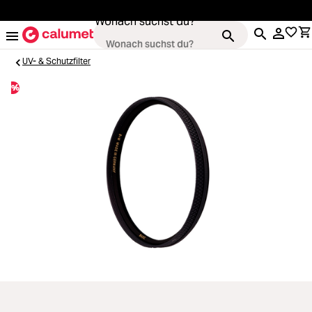
alt springen
Wonach suchst du?
UV- & Schutzfilter
%
Loading...
Kameras
Loading...
Objektive
Loading...
Video & Drohnen
Loading...
Stative & Gimbals
Loading...
Taschen