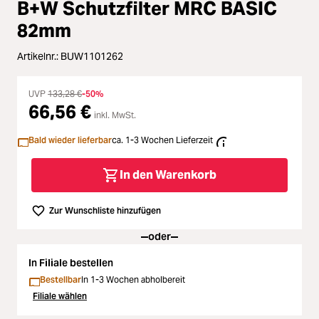
Loading...
Zubehör
B+W Schutzfilter MRC BASIC
82mm
Loading...
Licht & Studio
Artikelnr.:
BUW1101262
Loading...
Bildbearbeitung
UVP
133,28 €
-50%
66,56 €
Loading...
inkl. MwSt.
Ferngläser
Bald wieder lieferbar
ca. 1-3 Wochen Lieferzeit
Loading...
Second Hand
In den Warenkorb
Loading...
SALE
Zur Wunschliste hinzufügen
oder
In Filiale bestellen
Bestellbar
In 1-3 Wochen abholbereit
Filiale wählen