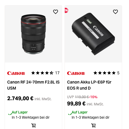
%
%
17
5
Durchschnittliche Bewertung von 4.8 von 5 Sternen
Durchschnittliche 
Canon RF 24-70mm F2.8L IS
Canon Akku LP-E6P für
USM
EOS R und D
UVP
119,00 €
-16%
2.749,00 €
inkl. MwSt.
99,89 €
inkl. MwSt.
Auf Lager
Auf Lager
In 1-3 Werktagen bei dir
In 1-3 Werktagen bei dir