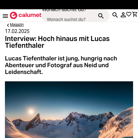
alt springen
Wonach suchst du?
Magazin
17.02.2025
Interview: Hoch hinaus mit Lucas
Tiefenthaler
Loading...
Kameras
Lucas Tiefenthaler ist jung, hungrig nach
Loading...
Abenteuer und Fotograf aus Neid und
Objektive
Leidenschaft.
Loading...
Video & Drohnen
Loading...
Stative & Gimbals
Loading...
Taschen