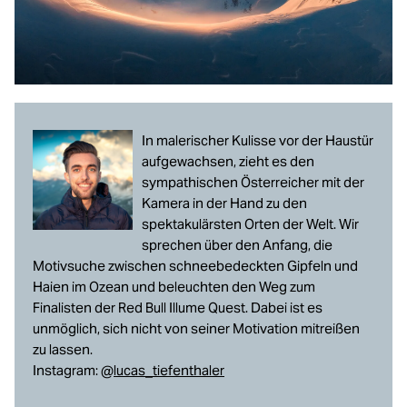
Loading...
Zubehör
Loading...
Licht & Studio
Loading...
Bildbearbeitung
In malerischer Kulisse vor der Haustür
Loading...
Ferngläser
aufgewachsen, zieht es den
sympathischen Österreicher mit der
Loading...
Kamera in der Hand zu den
Second Hand
spektakulärsten Orten der Welt. Wir
sprechen über den Anfang, die
Loading...
SALE
Motivsuche zwischen schneebedeckten Gipfeln und
Haien im Ozean und beleuchten den Weg zum
Finalisten der Red Bull Illume Quest. Dabei ist es
unmöglich, sich nicht von seiner Motivation mitreißen
zu lassen.
Instagram:
@lucas_tiefenthaler