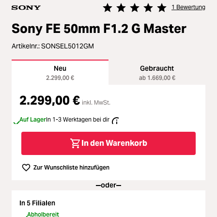
Zubehör
ading...
1 Bewertung
Durchschnittliche Bewertung vo
Sony FE 50mm F1.2 G Master
Licht & Studio
ading...
Artikelnr.:
SONSEL5012GM
Bildbearbeitung
ading...
Neu
Gebraucht
2.299,00 €
ab 1.669,00 €
Ferngläser
ading...
2.299,00 €
inkl. MwSt.
Second Hand
ading...
Auf Lager
In 1-3 Werktagen bei dir
SALE
In den Warenkorb
ading...
Zur Wunschliste hinzufügen
oder
In 5 Filialen
Abholbereit