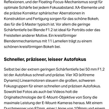
Reflexionen, und der Floating-Focus-Mechanismus sorgt für
optimale Schärfe bei jedem Fokusabstand. XA-Elemente und
die präzise Korrektur sphärischer Aberrationen in
Konstruktion und Fertigung sorgen für das schöne Bokeh,
das für die G Master typisch ist. Vor allem die geringe
Schärfentiefe bei Blende F1.2 ist ideal für Porträts oder das
Freistellen anderer Motive. Ein kreisförmiger
Blendenmechanismus mit 11 Lamellen trägt zu einem
schönen kreisförmigen Bokeh bei.
Schneller, präziseer, leiseer Autofokus
Selbst bei der extrem geringen Schärfentiefe bei 50 mm F1,2
ist der Autofokus schnell und präzise. Vier XD (eXtreme
Dynamic) Linearmotoren steuern die großen, schweren
Fokusgruppen für einen schnellen und präzisen Autofokus.
Sowohl bei Fotos als auch bei Videos holt die
Originaltechnologie der E-Mount-Objektive von Sony die
maximale Leistung der E-Mount-Kameras heraus. Mit einem
Durchmesser von 87mm, einer Länge von 108mm und einem