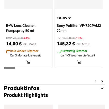
B+W Lens Cleaner,
Sony Polfilter VF-72CPAM2
B
Pumpspray 50 ml
72mm
UVP
23,80 €
-41%
UVP
179,00 €
-19%
14,00 €
145,32 €
inkl. MwSt.
inkl. MwSt.
Bald wieder lieferbar
Kurzfristig lieferbar
Ca. 3 Monate Lieferzeit
ca. 1-3 Wochen Lieferzeit
Produktinfos
Produkt Highlights