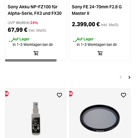
Sony Akku NP-FZ100 für
Sony FE 24-70mm F2.8 G
Alpha-Serie, FX3 und FX30
Master II
UVP
89,99 €
-24%
2.399,00 €
inkl. MwSt.
67,99 €
inkl. MwSt.
Auf Lager
Auf Lager
In 1-3 Werktagen bei dir
In 1-3 Werktagen bei dir
%
%