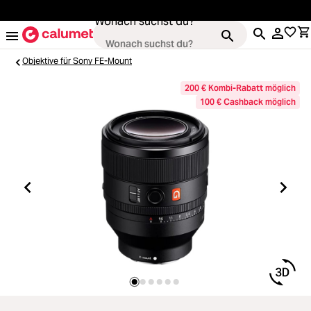
alt springen
Wonach suchst du?
Objektive für Sony FE-Mount
200 € Kombi-Rabatt möglich
100 € Cashback möglich
Kameras
ading...
Objektive
ading...
Video & Drohnen
ading...
Stative & Gimbals
ading...
Taschen
ading...