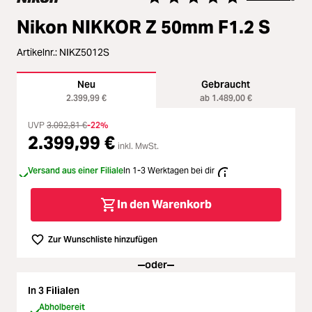
Loading...
Zubehör
Durchschnittliche Bewertung vo
Nikon NIKKOR Z 50mm F1.2 S
Loading...
Licht & Studio
Artikelnr.:
NIKZ5012S
Loading...
Bildbearbeitung
Neu
Gebraucht
2.399,99 €
ab 1.489,00 €
Loading...
Ferngläser
UVP
3.092,81 €
-22%
2.399,99 €
Loading...
inkl. MwSt.
Second Hand
Versand aus einer Filiale
In 1-3 Werktagen bei dir
Loading...
SALE
In den Warenkorb
Loading...
Zur Wunschliste hinzufügen
oder
In 3 Filialen
Abholbereit