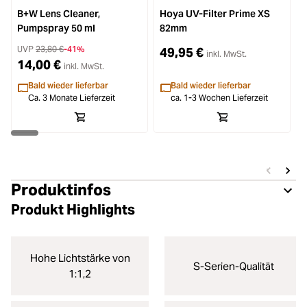
B+W Lens Cleaner,
Hoya UV-Filter Prime XS
Pumpspray 50 ml
82mm
S
UVP
23,80 €
-41%
49,95 €
inkl. MwSt.
14,00 €
inkl. MwSt.
Bald wieder lieferbar
Bald wieder lieferbar
Ca. 3 Monate Lieferzeit
ca. 1-3 Wochen Lieferzeit
Produktinfos
Produkt Highlights
Hohe Lichtstärke von
S-Serien-Qualität
1:1,2