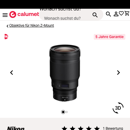
alt springen
Wonach suchst du?
Objektive für Nikon Z-Mount
%
5 Jahre Garantie
Kameras
Loading...
Objektive
Loading...
Video & Drohnen
Loading...
Stative & Gimbals
Loading...
Taschen
1 Bewertung