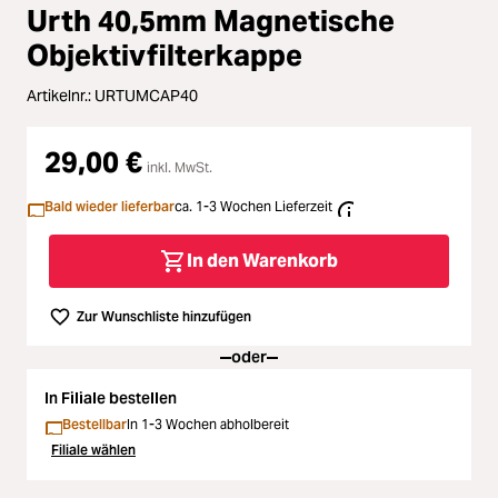
Zubehör
Urth 40,5mm Magnetische
oading...
Objektivfilterkappe
Licht & Studio
Artikelnr.:
URTUMCAP40
oading...
Bildbearbeitung
29,00 €
oading...
inkl. MwSt.
Ferngläser
Bald wieder lieferbar
ca. 1-3 Wochen Lieferzeit
oading...
Second Hand
In den Warenkorb
oading...
SALE
Zur Wunschliste hinzufügen
oading...
oder
In Filiale bestellen
Bestellbar
In 1-3 Wochen abholbereit
Filiale wählen