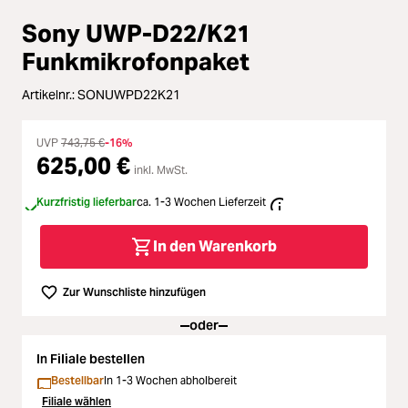
Loading...
Zubehör
Sony UWP-D22/K21
Loading...
Licht & Studio
Funkmikrofonpaket
Loading...
Artikelnr.:
SONUWPD22K21
Bildbearbeitung
Loading...
UVP
743,75 €
-16%
Ferngläser
625,00 €
inkl. MwSt.
Loading...
Kurzfristig lieferbar
ca. 1-3 Wochen Lieferzeit
Second Hand
In den Warenkorb
Loading...
SALE
Zur Wunschliste hinzufügen
oder
In Filiale bestellen
Bestellbar
In 1-3 Wochen abholbereit
Filiale wählen