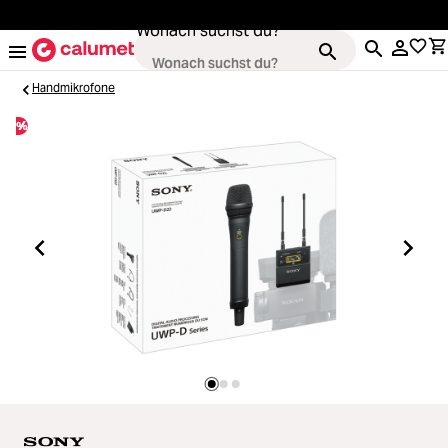
alt springen
Wonach suchst du?
Handmikrofone
%
Loading...
Kameras
Loading...
Objektive
Loading...
Video & Drohnen
Loading...
Stative & Gimbals
Loading...
Taschen