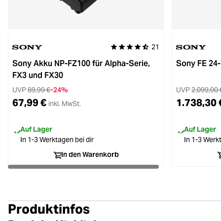
21
Durchschnittliche Bewertung von 4.
Sony Akku NP-FZ100 für Alpha-Serie,
Sony FE 24
FX3 und FX30
UVP
89,99 €
-24%
UVP
2.099,00 
67,99 €
1.738,30 
inkl. MwSt.
Auf Lager
Auf Lager
In 1-3 Werktagen bei dir
In 1-3 Werkt
In den Warenkorb
Produktinfos