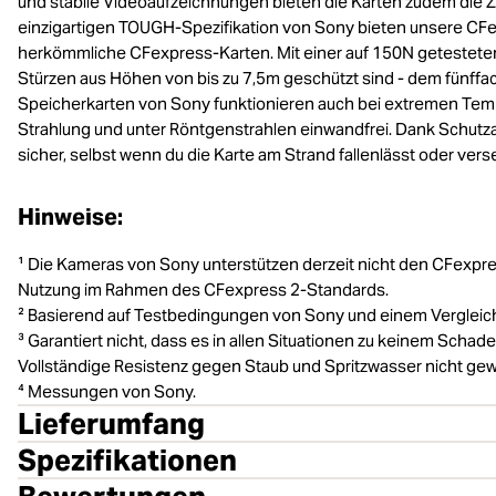
und stabile Videoaufzeichnungen bieten die Karten zudem die Z
einzigartigen TOUGH-Spezifikation von Sony bieten unsere CFex
herkömmliche CFexpress-Karten. Mit einer auf 150N getesteten S
Stürzen aus Höhen von bis zu 7,5m geschützt sind - dem fünff
Speicherkarten von Sony funktionieren auch bei extremen Temp
Strahlung und unter Röntgenstrahlen einwandfrei. Dank Schutza
sicher, selbst wenn du die Karte am Strand fallenlässt oder ver
Hinweise:
¹ Die Kameras von Sony unterstützen derzeit nicht den CFexpres
Nutzung im Rahmen des CFexpress 2-Standards.
² Basierend auf Testbedingungen von Sony und einem Vergleic
³ Garantiert nicht, dass es in allen Situationen zu keinem Scha
Vollständige Resistenz gegen Staub und Spritzwasser nicht gewä
⁴ Messungen von Sony.
Lieferumfang
Spezifikationen