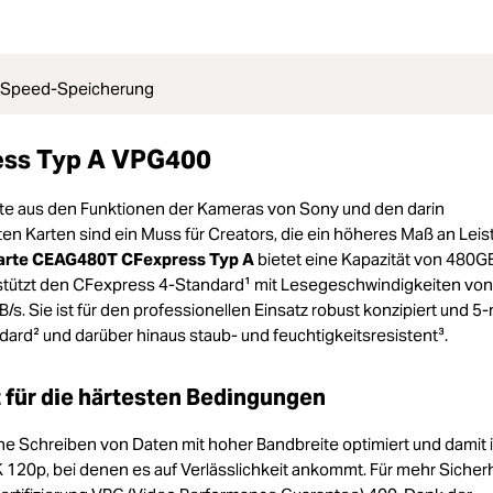
h-Speed-Speicherung
ss Typ A VPG400
ste aus den Funktionen der Kameras von Sony und den darin
 Karten sind ein Muss für Creators, die ein höheres Maß an Leis
arte CEAG480T CFexpress Typ A
bietet eine Kapazität von 480GB
stützt den CFexpress 4-Standard¹ mit Lesegeschwindigkeiten von
. Sie ist für den professionellen Einsatz robust konzipiert und 5-
ard² und darüber hinaus staub- und feuchtigkeitsresistent³.
 für die härtesten Bedingungen
he Schreiben von Daten mit hoher Bandbreite optimiert und damit 
K 120p, bei denen es auf Verlässlichkeit ankommt. Für mehr Sicher