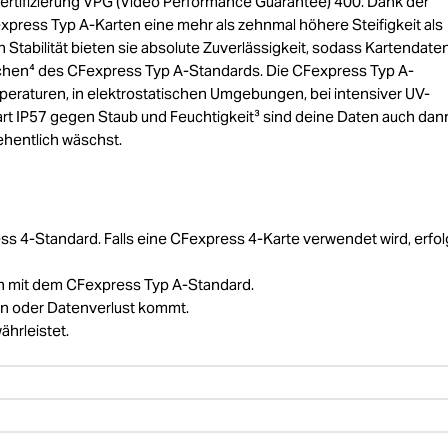
ertifizierung VPG (Video Performance Guarantee) 400. Dank der
press Typ A-Karten eine mehr als zehnmal höhere Steifigkeit als
tabilität bieten sie absolute Zuverlässigkeit, sodass Kartendaten
achen⁴ des CFexpress Typ A-Standards. Die CFexpress Typ A-
eraturen, in elektrostatischen Umgebungen, bei intensiver UV-
rt IP57 gegen Staub und Feuchtigkeit³ sind deine Daten auch dan
sehentlich wäschst.
s 4-Standard. Falls eine CFexpress 4-Karte verwendet wird, erfol
h mit dem CFexpress Typ A-Standard.
den oder Datenverlust kommt.
hrleistet.