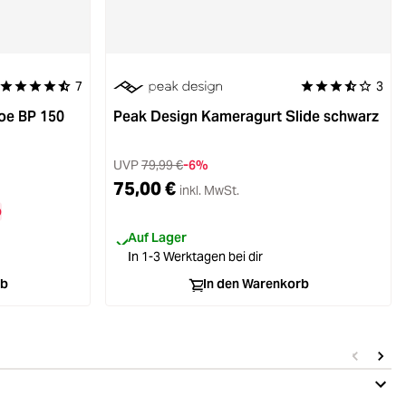
7
3
Durchschnittliche Bewertung von 4.8 von 5 Sternen
Durchschnittliche
oe BP 150
Peak Design Kameragurt Slide schwarz
UVP
79,99 €
-6%
75,00 €
inkl. MwSt.
b
Auf Lager
In 1-3 Werktagen bei dir
rb
In den Warenkorb