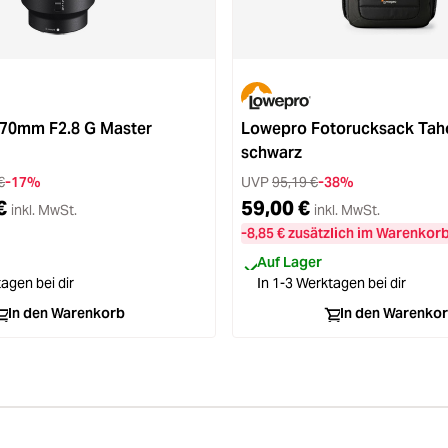
8 von 5 Sternen
-70mm F2.8 G Master
Lowepro Fotorucksack Tah
schwarz
€
-17%
UVP
95,19 €
-38%
€
59,00 €
inkl. MwSt.
inkl. MwSt.
-8,85 € zusätzlich im Warenkor
Auf Lager
agen bei dir
In 1-3 Werktagen bei dir
In den Warenkorb
In den Warenko