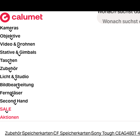
springen
Zur Hauptnavigation springen
Wonach suchst du
Kameras
Kameras
Objektive
Objektive
Video & Drohnen
Video & Drohnen
Stative & Gimbals
Stative & Gimbals
Taschen
Taschen
Zubehör
Zubehör
Licht & Studio
Licht & Studio
Bildbearbeitung
Bildbearbeitung
Ferngläser
Ferngläser
Second Hand
Second Hand
SALE
SALE
Aktionen
Zubehör
Speicherkarten
CF Speicherkarten
Sony Tough CEAG480T 4