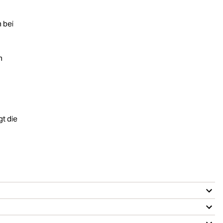
 bei
n
gt die