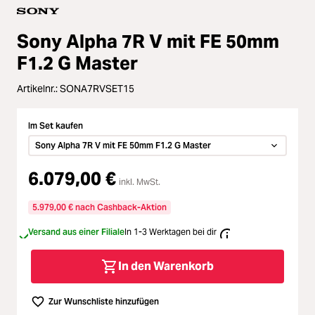
Loading...
Zubehör
Loading...
Sony Alpha 7R V mit FE 50mm
Licht & Studio
F1.2 G Master
Loading...
Bildbearbeitung
Artikelnr.:
SONA7RVSET15
Loading...
Ferngläser
Im Set kaufen
Sony Alpha 7R V mit FE 50mm F1.2 G Master
Loading...
Second Hand
6.079,00 €
inkl. MwSt.
Loading...
SALE
5.979,00 € nach Cashback-Aktion
Loading...
Versand aus einer Filiale
In 1-3 Werktagen bei dir
In den Warenkorb
Zur Wunschliste hinzufügen