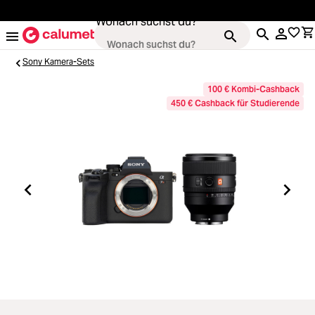
alt springen
Wonach suchst du?
Sony Kamera-Sets
100 € Kombi-Cashback
450 € Cashback für Studierende
Kameras
Loading...
Objektive
Loading...
Video & Drohnen
Loading...
Stative & Gimbals
Loading...
Taschen