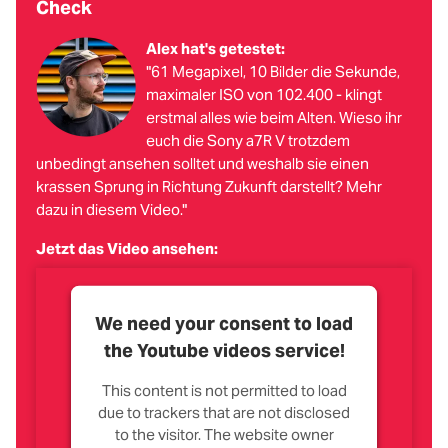
Check
Alex hat's getestet:
"61 Megapixel, 10 Bilder die Sekunde,
maximaler ISO von 102.400 - klingt
erstmal alles wie beim Alten. Wieso ihr
euch die Sony a7R V trotzdem
unbedingt ansehen solltet und weshalb sie einen
krassen Sprung in Richtung Zukunft darstellt? Mehr
dazu in diesem Video."
Jetzt das Video ansehen:
We need your consent to load
the Youtube videos service!
This content is not permitted to load
due to trackers that are not disclosed
to the visitor. The website owner